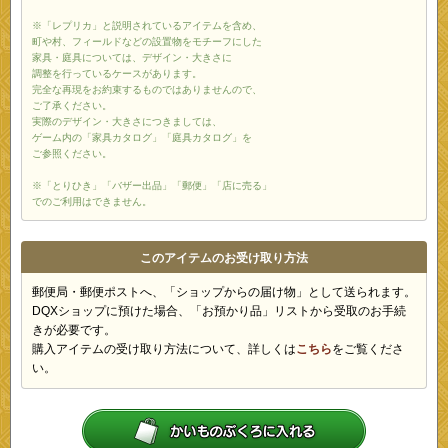
※「レプリカ」と説明されているアイテムを含め、
町や村、フィールドなどの設置物をモチーフにした
家具・庭具については、デザイン・大きさに
調整を行っているケースがあります。
完全な再現をお約束するものではありませんので、
ご了承ください。
実際のデザイン・大きさにつきましては、
ゲーム内の「家具カタログ」「庭具カタログ」を
ご参照ください。
※「とりひき」「バザー出品」「郵便」「店に売る」
でのご利用はできません。
このアイテムのお受け取り方法
郵便局・郵便ポストへ、「ショップからの届け物」として送られます。
DQXショップに預けた場合、「お預かり品」リストから受取のお手続
きが必要です。
購入アイテムの受け取り方法について、詳しくは
こちら
をご覧くださ
い。