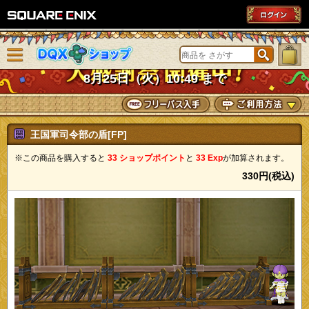
SQUARE ENIX
メニューを閉じる
DQXショップ
8月25日（火）10:49 まで
王国軍司令部の盾[FP]
※この商品を購入すると
33 ショップポイント
と
33 Exp
が加算されます。
330円(税込)