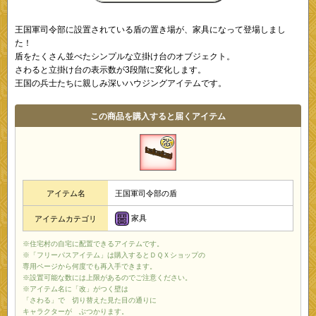
王国軍司令部に設置されている盾の置き場が、家具になって登場しまし
た！
盾をたくさん並べたシンプルな立掛け台のオブジェクト。
さわると立掛け台の表示数が3段階に変化します。
王国の兵士たちに親しみ深いハウジングアイテムです。
この商品を購入すると届くアイテム
アイテム名
王国軍司令部の盾
家具
アイテムカテゴリ
※住宅村の自宅に配置できるアイテムです。
※「フリーパスアイテム」は購入するとＤＱＸショップの
専用ページから何度でも再入手できます。
※設置可能な数には上限があるのでご注意ください。
※アイテム名に「改」がつく壁は
「さわる」で 切り替えた見た目の通りに
キャラクターが ぶつかります。