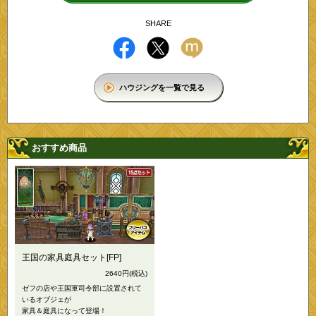
SHARE
ハウジングを一覧で見る
おすすめ商品
王国の家具庭具セット[FP]
2640円
(税込)
ゼフの店や王国軍司令部に設置されて
いるオブジェが
家具＆庭具になって登場！