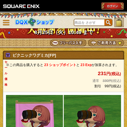
SQUARE ENIX
メニューを閉じる
DQXショップ
8月25日（火）10:49 まで
ピクニックワグミカ[FP]
セ
※この商品を購入すると
23 ショップポイント
と
23 Exp
が加算されます。
ー
231
円(税込)
ル
価
通常
330円
(税込)
格
割引
99円
(税込)