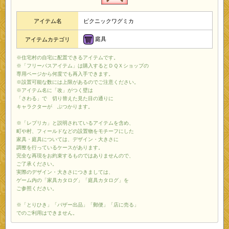
アイテム名
ピクニックワグミカ
庭具
アイテムカテゴリ
※住宅村の自宅に配置できるアイテムです。
※「フリーパスアイテム」は購入するとＤＱＸショップの
専用ページから何度でも再入手できます。
※設置可能な数には上限があるのでご注意ください。
※アイテム名に「改」がつく壁は
「さわる」で 切り替えた見た目の通りに
キャラクターが ぶつかります。
※「レプリカ」と説明されているアイテムを含め、
町や村、フィールドなどの設置物をモチーフにした
家具・庭具については、デザイン・大きさに
調整を行っているケースがあります。
完全な再現をお約束するものではありませんので、
ご了承ください。
実際のデザイン・大きさにつきましては、
ゲーム内の「家具カタログ」「庭具カタログ」を
ご参照ください。
※「とりひき」「バザー出品」「郵便」「店に売る」
でのご利用はできません。