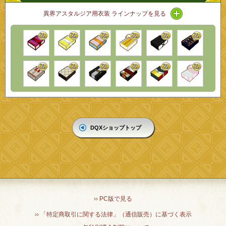
アイコン / ラ
異界アスタルジア用衣装 ラインナップを見る
DQXショップトップ
›› PC版で見る
›› 「特定商取引に関する法律」（通信販売）に基づく表示