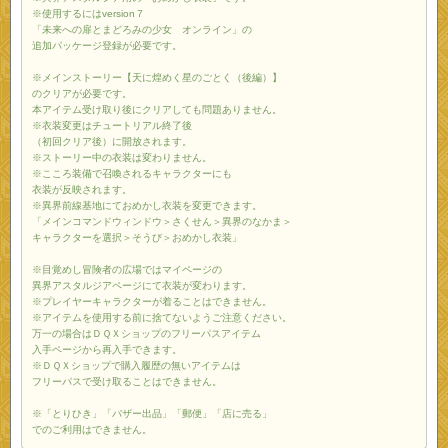
※使用するにはversion７
「未来への扉とまどろみの少女 オンライン」の
追加パッケージ登録が必要です。
※メインストーリー【天に煌めく星のごとく（後編）】
のクリアが必要です。
本アイテム受け取り後にクリアしても問題ありません。
※衣装変更はチュートリアル終了後
（初回クリア後）に開放されます。
※ストーリー中の衣装は変わりません。
※こころ装備で召喚されるキャラクターにも
衣装が反映されます。
※異界前線基地にておめかし衣装を変更できます。
「メインコマンドウィンドウ＞さくせん＞異界のなかま＞
キャラクターを選択＞そうび＞おめかし衣装」
※目覚めし冒険者の広場ではマイページの
異界アスタルジアページにて衣装が変わります。
※プレイヤーキャラクターが着ることはできません。
※アイテムを使用する前に捨てないようご注意ください。
万一の場合はＤＱＸショップのフリーパスアイテム
入手ページから再入手できます。
※ＤＱＸショップで購入履歴の無いアイテムは
フリーパスで受け取ることはできません。
※「とりひき」「バザー出品」「郵便」「店に売る」
でのご利用はできません。