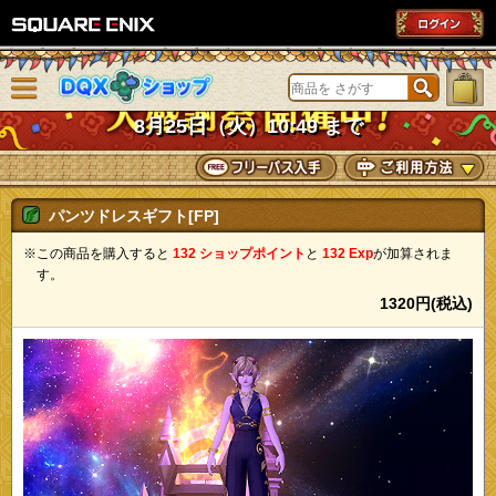
SQUARE ENIX
メニューを閉じる
DQXショップ
8月25日（火）10:49 まで
パンツドレスギフト[FP]
※この商品を購入すると
132 ショップポイント
と
132 Exp
が加算されま
す。
1320円(税込)