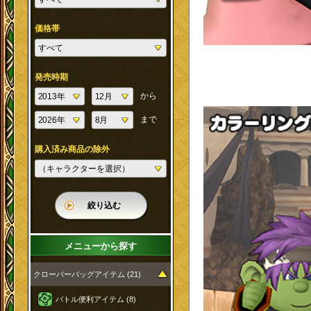
価格帯
発売時期
から
まで
購入済み商品の除外
絞り込む
メニューから探す
クローバーバッグアイテム (21)
バトル便利アイテム (8)