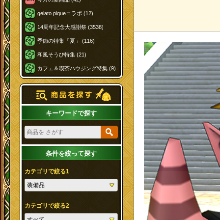
gelato piqueコラボ (12)
14周年記念大感謝祭 (3538)
季節の特集「夏」 (116)
和風そうび特集 (21)
カフェ＆喫茶ハウジング特集 (9)
キーワードで探す
条件を絞って探す
カテゴリで絞る1
カテゴリで絞る2