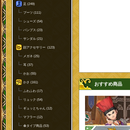
足 (249)
ブーツ (111)
シューズ (54)
パンプス (23)
サンダル (21)
顔アクセサリー (123)
メガネ (25)
耳 (37)
かお (55)
かさ (161)
おすすめ商品
ふわふわ (17)
リュック (54)
ギュッとちゃん (12)
マフラー (12)
傘タイプ商品 (53)