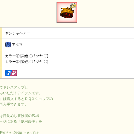
ヤンチャヘアー
アタマ
カラー① [染色 〇 / ツヤ 〇]
カラー② [染色 〇 / ツヤ 〇]
てドレスアップと
みいただくアイテムです。
」は購入するとＤＱＸショップの
再入手できます。
は目覚めし冒険者の広場
ージにある「使用条件」を
載のない装備については