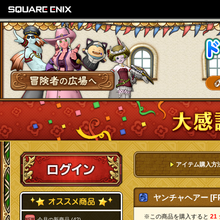
SQUARE ENIX
冒険者の広場へ
ログイン
アイテム購入方
ヤンチャヘアー [FP
※この商品を購入すると
21
今月の新商品 (42)