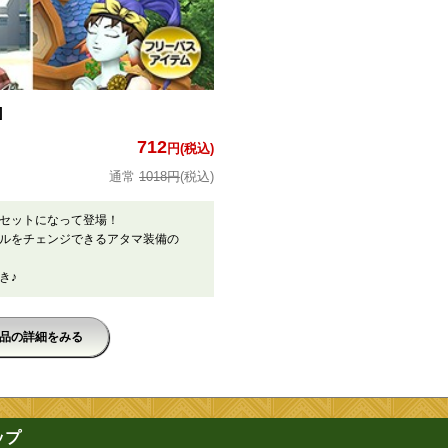
]
712
円(税込)
1018円
(税込)
がセットになって登場！
ルをチェンジできるアタマ装備の
つき♪
品の詳細をみる
ップ