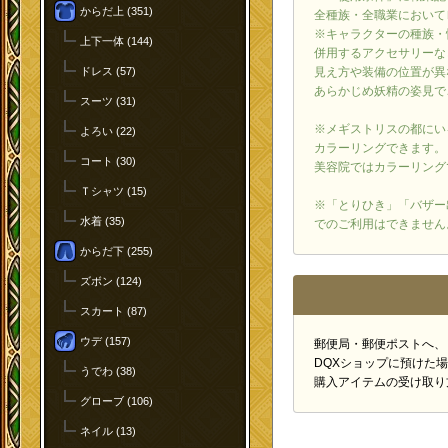
からだ上 (351)
全種族・全職業において
※キャラクターの種族・
上下一体 (144)
併用するアクセサリーな
ドレス (57)
見え方や装備の位置が異
あらかじめ妖精の姿見で
スーツ (31)
※メギストリスの都にい
よろい (22)
カラーリングできます。
コート (30)
美容院ではカラーリング
Ｔシャツ (15)
※「とりひき」「バザー
水着 (35)
でのご利用はできません
からだ下 (255)
ズボン (124)
スカート (87)
ウデ (157)
郵便局・郵便ポストへ、
DQXショップに預けた
うでわ (38)
購入アイテムの受け取り
グローブ (106)
ネイル (13)