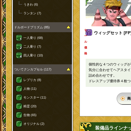
うきわ (6)
ランタン (7)
ドルボードプリズム (85)
セ
ウィッグセット [FP
ー
一人乗り (68)
ル
二人乗り (7)
価
格
四人乗り (10)
個性的な４つのウィッグ
ついてクンカプセル (117)
気分に合わせてヘアスタイ
詰め合わせです。
レプリカ (8)
ドレスアップ優待券４枚
人物 (11)
モンスター (11)
商
精霊 (20)
生物 (65)
オリジナル (2)
装備品ラインナ