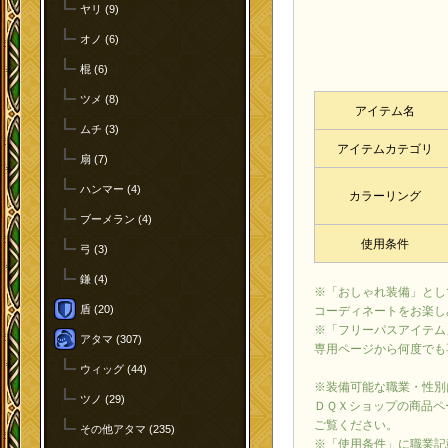
ヤリ (9)
オノ (6)
棍 (6)
ツメ (8)
アイテム名
ムチ (3)
アイテムカテゴリ
扇 (7)
ハンマー (4)
カラーリング
ブーメラン (4)
使用条件
弓 (3)
鎌 (4)
※「おしゃれ装備」とし
盾 (20)
コーディネートをお楽し
※「フリーパスアイテム
アタマ (307)
専用ページから何度でも
ウィッグ (44)
※装備可能な職業・性別
ツノ (29)
ＤＱＸショップの商品ペ
ご覧ください。
その他アタマ (235)
※「使用条件」に職業記