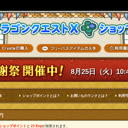
8月25日（火）10:
法
ショップポイントとは？
お買いものランクとは？
利用
]
 ショップポイント
と
21 Exp
が加算されます。