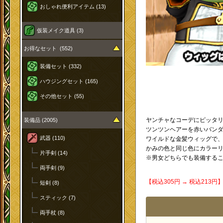
おしゃれ便利アイテム (13)
仮装メイク道具 (3)
お得なセット (552)
装備セット (332)
ハウジングセット (165)
その他セット (55)
ヤンチャなコーデにピッタ
装備品 (2005)
ツンツンヘアーを赤いバンダ
武器 (110)
ワイルドな金髪ウィッグで
かみの色と同じ色にカラー
片手剣 (14)
※男女どちらでも装備する
両手剣 (9)
【税込305円 → 税込213
短剣 (8)
スティック (7)
両手杖 (8)