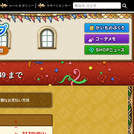
ルール & ポリシー
サポートセンター
ドラゴンクエストXショップ
か
コ
S
49 まで
可能なお支払い方法
セ
ー
213
ル