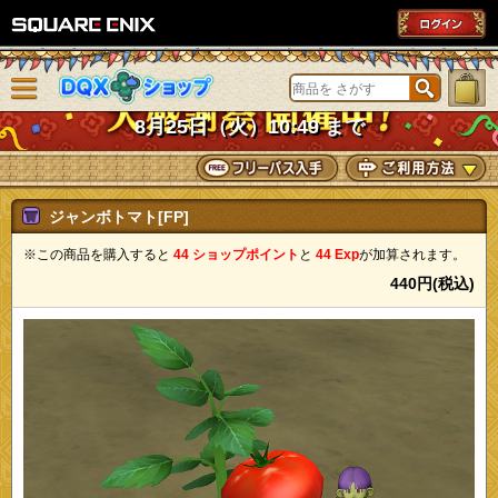
SQUARE ENIX
メニューを閉じる
DQXショップ
8月25日（火）10:49 まで
ジャンボトマト[FP]
※この商品を購入すると
44 ショップポイント
と
44 Exp
が加算されます。
440円(税込)