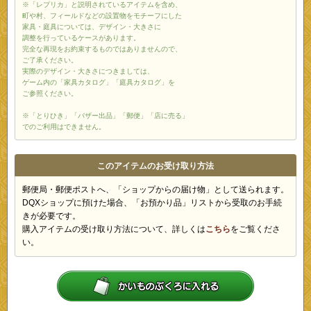
※「レプリカ」と説明されているアイテムを含め、
町や村、フィールドなどの設置物をモチーフにした
家具・庭具については、デザイン・大きさに
調整を行っているケースがあります。
完全な再現をお約束するものではありませんので、
ご了承ください。
実際のデザイン・大きさにつきましては、
ゲーム内の「家具カタログ」「庭具カタログ」を
ご参照ください。
※「とりひき」「バザー出品」「郵便」「店に売る」
でのご利用はできません。
このアイテムのお受け取り方法
郵便局・郵便ポストへ、「ショップからの届け物」として送られます。
DQXショップに預けた場合、「お預かり品」リストから受取のお手続
きが必要です。
購入アイテムの受け取り方法について、詳しくは
こちら
をご覧くださ
い。