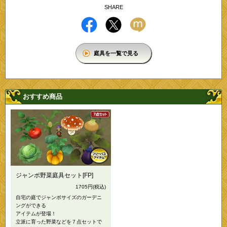
SHARE
庭具を一覧で見る
おすすめ商品
ジャンボ野菜庭具セット[FP]
1705円
(税込)
自宅の庭でジャンボサイズのガーデニ
ングができる
アイテムが登場！
立派に育った野菜などを７点セットで