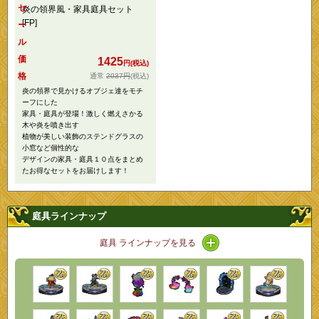
セ
炎の領界風・家具庭具セット
[FP]
ー
ル
価
1425
円(税込)
格
2037円
(税込)
炎の領界で見かけるオブジェ達をモチ
ーフにした
家具・庭具が登場！激しく燃えさかる
木や炎を噴き出す
植物が美しい装飾のステンドグラスの
小窓など個性的な
デザインの家具・庭具１０点をまとめ
たお得なセットをお届けします！
庭具ラインナップ
アイコン / ラインナップ
庭具 ラインナップを見る