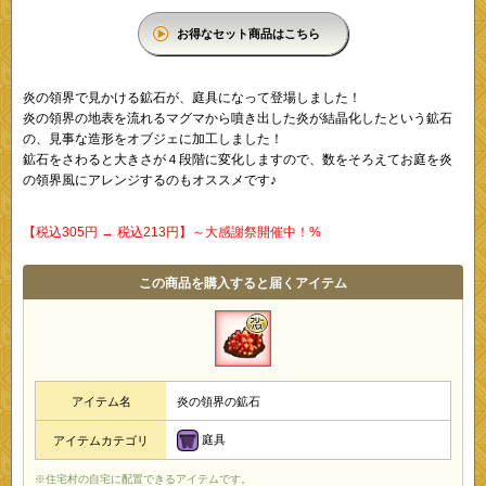
お得なセット商品はこちら
炎の領界で見かける鉱石が、庭具になって登場しました！
炎の領界の地表を流れるマグマから噴き出した炎が結晶化したという鉱石
の、見事な造形をオブジェに加工しました！
鉱石をさわると大きさが４段階に変化しますので、数をそろえてお庭を炎
の領界風にアレンジするのもオススメです♪
【税込305円 → 税込213円】～大感謝祭開催中！%
この商品を購入すると届くアイテム
アイテム名
炎の領界の鉱石
庭具
アイテムカテゴリ
※住宅村の自宅に配置できるアイテムです。