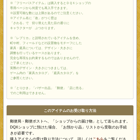
※「フリーパスアイテム」は購入するとＤＱＸショップの
専用ページから何度でも再入手できます。
※設置可能な数には上限があるのでご注意ください。
※アイテム名に「改」がつく壁は
「さわる」で 切り替えた見た目の通りに
キャラクターが ぶつかります。
※「レプリカ」と説明されているアイテムを含め、
町や村、フィールドなどの設置物をモチーフにした
家具・庭具については、デザイン・大きさに
調整を行っているケースがあります。
完全な再現をお約束するものではありませんので、
ご了承ください。
実際のデザイン・大きさにつきましては、
ゲーム内の「家具カタログ」「庭具カタログ」を
ご参照ください。
※「とりひき」「バザー出品」「郵便」「店に売る」
でのご利用はできません。
このアイテムのお受け取り方法
郵便局・郵便ポストへ、「ショップからの届け物」として送られます。
DQXショップに預けた場合、「お預かり品」リストから受取のお手続
きが必要です。
購入アイテムの受け取り方法について、詳しくは
こちら
をご覧くださ