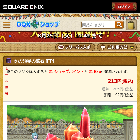
SQUARE ENIX
メニューを閉じる
DQXショップ
8月25日（火）10:49 まで
炎の領界の鉱石 [FP]
セ
※この商品を購入すると
21 ショップポイント
と
21 Exp
が加算されます。
ー
213
円(税込)
ル
価
通常
305円
(税込)
格
割引
92円
(税込)