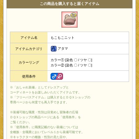
この商品を購入すると届くアイテム
アイテム名
もこもこニット
アタマ
アイテムカテゴリ
カラー① [染色 〇 / ツヤ 〇]
カラーリング
カラー② [染色 〇 / ツヤ 〇]
使用条件
※「おしゃれ装備」としてドレスアップと
コーディネートをお楽しみいただくアイテムです。
※「フリーパスアイテム」は購入するとＤＱＸショップの
専用ページから何度でも再入手できます。
※装備可能な職業・性別は目覚めし冒険者の広場
ＤＱＸショップの商品ページにある「使用条件」を
ご覧ください。
※「使用条件」に職業記載のない装備については
全種族・全職業においてレベル１から装備可能です。
※キャラクターの種族・性別の見た目や、