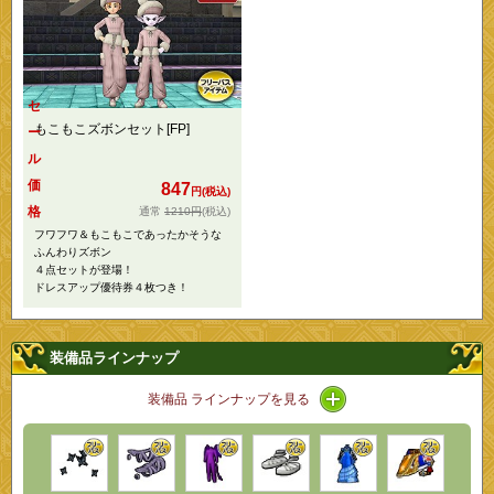
セ
もこもこズボンセット[FP]
ー
ル
価
847
円(税込)
格
1210円
(税込)
フワフワ＆もこもこであったかそうな
ふんわりズボン
４点セットが登場！
ドレスアップ優待券４枚つき！
装備品ラインナップ
アイコン / ラインナッ
装備品 ラインナップを見る