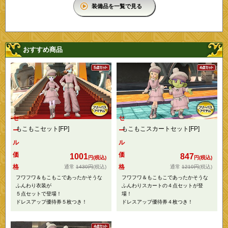
装備品を一覧で見る
おすすめ商品
セ
セ
もこもこセット[FP]
もこもこスカートセット[FP]
ー
ー
ル
ル
価
価
1001
847
円(税込)
円(税込)
格
格
1430円
(税込)
1210円
(税込)
フワフワ＆もこもこであったかそうな
フワフワ＆もこもこであったかそうな
ふんわり衣装が
ふんわりスカートの４点セットが登
５点セットで登場！
場！
ドレスアップ優待券５枚つき！
ドレスアップ優待券４枚つき！