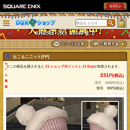
SQUARE ENIX
メニューを閉じる
DQXショップ
8月25日（火）10:49 まで
もこもこニット[FP]
セ
※この商品を購入すると
23 ショップポイント
と
23 Exp
が加算されます。
ー
231
円(税込)
ル
価
通常
330円
(税込)
格
割引
99円
(税込)