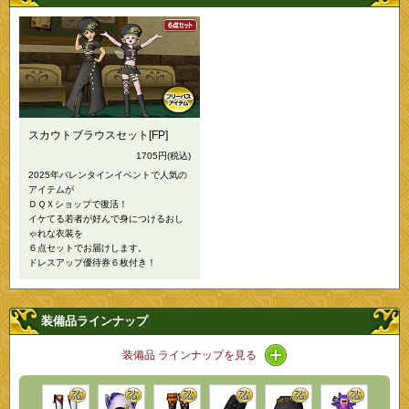
スカウトブラウスセット[FP]
1705円
(税込)
2025年バレンタインイベントで人気の
アイテムが
ＤＱＸショップで復活！
イケてる若者が好んで身につけるおし
ゃれな衣装を
６点セットでお届けします。
ドレスアップ優待券６枚付き！
装備品ラインナップ
アイコン / ラインナッ
装備品 ラインナップを見る