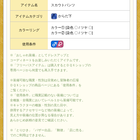
アイテム名
スカウトパンツ
からだ下
アイテムカテゴリ
カラー① [染色 〇 / ツヤ 〇]
カラーリング
カラー② [染色 〇 / ツヤ 〇]
使用条件
※「おしゃれ装備」としてドレスアップと
コーディネートをお楽しみいただくアイテムです。
※「フリーパスアイテム」は購入するとＤＱＸショップの
専用ページから何度でも再入手できます。
※装備可能な職業・性別は目覚めし冒険者の広場
ＤＱＸショップの商品ページにある「使用条件」を
ご覧ください。
※「使用条件」に職業記載のない装備については
全種族・全職業においてレベル１から装備可能です。
※キャラクターの種族・性別の見た目や、
併用するアクセサリーなど他の装備によって、
見え方や装備の位置が異なる場合があります。
あらかじめ妖精の姿見でご確認ください。
※「とりひき」「バザー出品」「郵便」「店に売る」
でのご利用はできません。