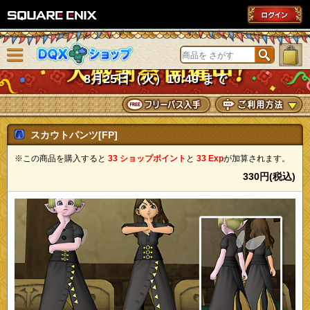
SQUARE ENIX
メニューを閉じる
DQXショップ
8月25日（火）10:49 まで
スカウトパンツ[FP]
※この商品を購入すると
33 ショップポイント
と
33 Exp
が加算されます。
330円(税込)