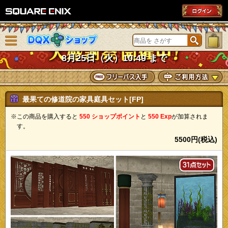
SQUARE ENIX
メニューを閉じる
DQXショップ
8月25日（火）10:49 まで
最果ての修道院の家具庭具セット[FP]
※この商品を購入すると
550 ショップポイント
と
550 Exp
が加算されま
す。
5500円(税込)