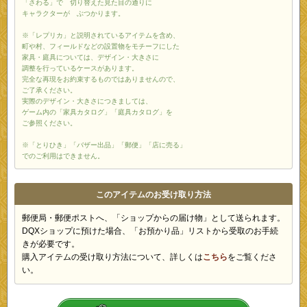
「さわる」で 切り替えた見た目の通りに
キャラクターが ぶつかります。
※「レプリカ」と説明されているアイテムを含め、
町や村、フィールドなどの設置物をモチーフにした
家具・庭具については、デザイン・大きさに
調整を行っているケースがあります。
完全な再現をお約束するものではありませんので、
ご了承ください。
実際のデザイン・大きさにつきましては、
ゲーム内の「家具カタログ」「庭具カタログ」を
ご参照ください。
※「とりひき」「バザー出品」「郵便」「店に売る」
でのご利用はできません。
このアイテムのお受け取り方法
郵便局・郵便ポストへ、「ショップからの届け物」として送られます。
DQXショップに預けた場合、「お預かり品」リストから受取のお手続
きが必要です。
購入アイテムの受け取り方法について、詳しくは
こちら
をご覧くださ
い。