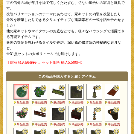
古の信仰の場が年月を経て侘しくたたずむ、切ない風合いの家具と庭具で
す。
改装バリエーションのテーマにあわせて、家キットの内装を改築したり
外装を増築したりできるクリエイティブな建築素材の一式を詰め合わせま
した♪
他の家キットやマイタウンのお庭などでも、様々なハウジングで活躍でき
る万能アイテムです。
異国の寺院を思わせるタイルや香炉、深い森の修道院の神秘的な庭具な
ど、
全31点セットの大ボリュームでお届けします。
【総額 税込
10,230
→ セット価格 税込5,500円】
この商品を購入すると届くアイテム
単品販売
単品販売
単品販売
単品販売
単品販売
単品販売
単品販売
単品販売
単品販売
単品販売
単品販売
単品販売