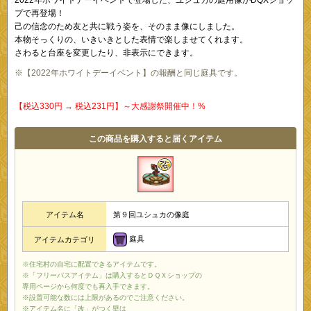
プで再登場！
己の信念のため友と共に戦う姿を、そのまま像にしました。
本物そっくりの、いきいきとした表情で楽しませてくれます。
さわると台座を変更したり、非表示にできます。
※【2022年ホワイトデーイベント】の報酬と同じ庭具です。
【税込330円 → 税込231円】～大感謝祭開催中！%
この商品を購入すると届くアイテム
アイテム名
第９回ユシュカの像庭
庭具
アイテムカテゴリ
※住宅村の自宅に配置できるアイテムです。
※「フリーパスアイテム」は購入するとＤＱＸショップの
専用ページから何度でも再入手できます。
※設置可能な数には上限があるのでご注意ください。
※アイテム名に「改」がつく壁は