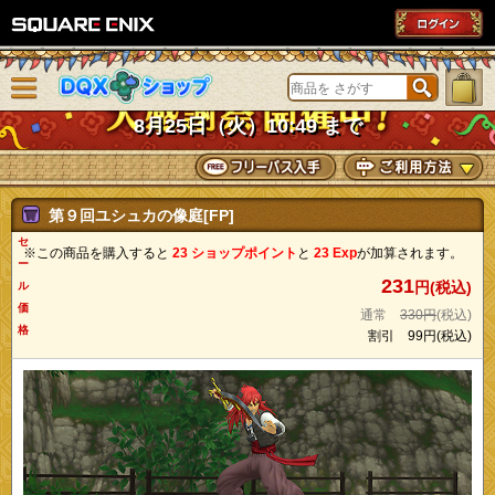
SQUARE ENIX
メニューを閉じる
DQXショップ
8月25日（火）10:49 まで
第９回ユシュカの像庭[FP]
セ
※この商品を購入すると
23 ショップポイント
と
23 Exp
が加算されます。
ー
231
円(税込)
ル
価
通常
330円
(税込)
格
割引
99円
(税込)