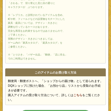
「さわる」で 切り替えた見た目の通りに
キャラクターが ぶつかります。
※「レプリカ」と説明されているアイテムを含め、
町や村、フィールドなどの設置物をモチーフにした
家具・庭具については、デザイン・大きさに
調整を行っているケースがあります。
完全な再現をお約束するものではありませんので、
ご了承ください。
実際のデザイン・大きさにつきましては、
ゲーム内の「家具カタログ」「庭具カタログ」を
ご参照ください。
※「とりひき」「バザー出品」「郵便」「店に売る」
でのご利用はできません。
このアイテムのお受け取り方法
郵便局・郵便ポストへ、「ショップからの届け物」として送られます。
DQXショップに預けた場合、「お預かり品」リストから受取のお手続
きが必要です。
購入アイテムの受け取り方法について、詳しくは
こちら
をご覧くださ
い。