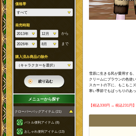
価格帯
発売時期
から
まで
購入済み商品の除外
雪原に生きる民が愛用する
クリームにブラウンの色使
絞り込む
スカートの下に、もこもこ
寒い季節でもばっちりのあっ
メニューから探す
【税込330円 → 税込231
クローバーバッグアイテム (21)
バトル便利アイテム (8)
おしゃれ便利アイテム (13)