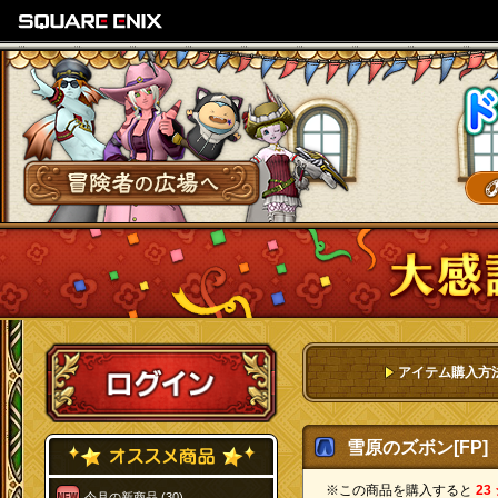
SQUARE ENIX
冒険者の広場へ
ログイン
アイテム購入方
雪原のズボン[FP]
※この商品を購入すると
23
今月の新商品 (30)