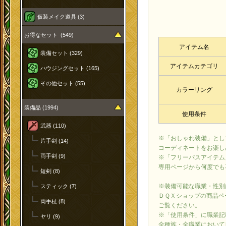
仮装メイク道具 (3)
お得なセット (549)
アイテム名
装備セット (329)
アイテムカテゴリ
ハウジングセット (165)
その他セット (55)
カラーリング
装備品 (1994)
使用条件
武器 (110)
※「おしゃれ装備」とし
片手剣 (14)
コーディネートをお楽し
両手剣 (9)
※「フリーパスアイテム
専用ページから何度でも
短剣 (8)
※装備可能な職業・性別
スティック (7)
ＤＱＸショップの商品ペ
両手杖 (8)
ご覧ください。
※「使用条件」に職業記
ヤリ (9)
全種族・全職業において