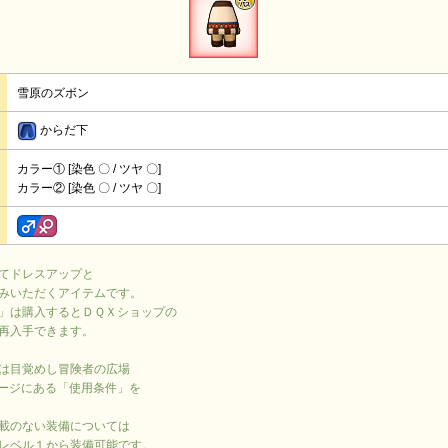
雪原のズボン
からだ下
カラー① [染色 〇 / ツヤ 〇]
カラー② [染色 〇 / ツヤ 〇]
てドレスアップと
みいただくアイテムです。
」は購入するとＤＱＸショップの
再入手できます。
は目覚めし冒険者の広場
ージにある「使用条件」を
載のない装備については
レベル１から装備可能です。