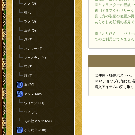
オノ (6)
※キャラクターの種族・
併用するアクセサリーな
棍 (6)
見え方や装備の位置が異
ツメ (8)
あらかじめ妖精の姿見で
ムチ (3)
※「とりひき」「バザー
でのご利用はできません
扇 (7)
ハンマー (4)
ブーメラン (4)
弓 (3)
郵便局・郵便ポストへ、
鎌 (4)
DQXショップに預けた
盾 (20)
購入アイテムの受け取り
アタマ (305)
ウィッグ (44)
ツノ (29)
その他アタマ (233)
からだ上 (348)