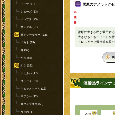
セ
ブーツ (111)
雪原のアノラックセッ
ー
シューズ (53)
ル
価
パンプス (23)
格
サンダル (21)
雪原に生きる民が愛用する
顔アクセサリー (123)
大きなもこもこフードが特
ドレスアップ優待券６枚つ
メガネ (25)
耳 (37)
商
かお (55)
かさ (161)
ふわふわ (17)
リュック (54)
装備品ラインナ
ギュッとちゃん (12)
マフラー (12)
傘タイプ商品 (53)
うきわ (6)