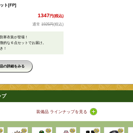
ト[FP]
1347
円(税込)
1925円
(税込)
防寒衣装が登場！
徴的な６点セットでお届け。
き！
品の詳細をみる
ップ
アイコン / ラインナ
装備品 ラインナップを見る