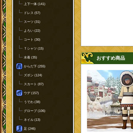
上下一体 (141)
ドレス (57)
スーツ (31)
よろい (22)
コート (30)
Ｔシャツ (15)
おすすめ商品
水着 (35)
からだ下 (255)
ズボン (124)
スカート (87)
ウデ (157)
うでわ (38)
グローブ (106)
ネイル (13)
足 (246)