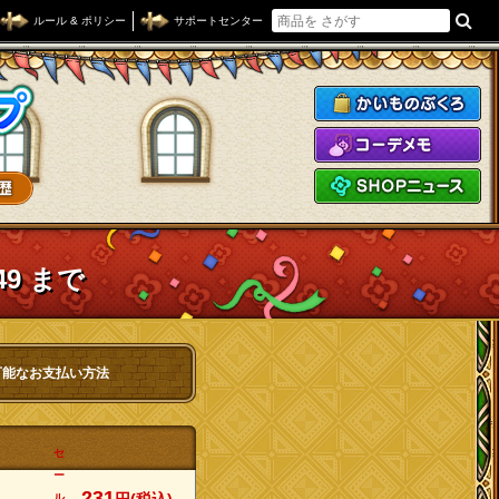
ルール & ポリシー
サポートセンター
ドラゴンクエストXショップ
か
コ
S
49 まで
可能なお支払い方法
セ
ー
231
ル