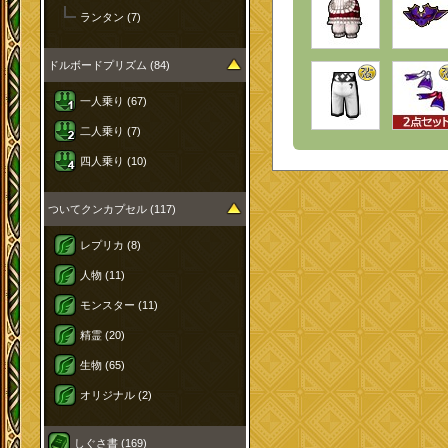
ランタン (7)
ドルボードプリズム (84)
一人乗り (67)
二人乗り (7)
四人乗り (10)
ついてクンカプセル (117)
レプリカ (8)
人物 (11)
モンスター (11)
精霊 (20)
生物 (65)
オリジナル (2)
しぐさ書 (169)