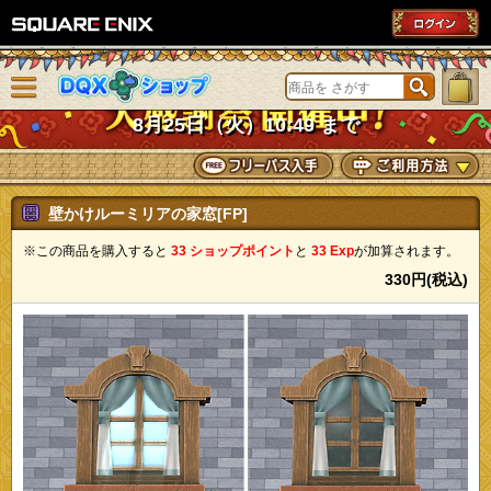
SQUARE ENIX
メニューを閉じる
DQXショップ
8月25日（火）10:49 まで
壁かけルーミリアの家窓[FP]
※この商品を購入すると
33 ショップポイント
と
33 Exp
が加算されます。
330円(税込)