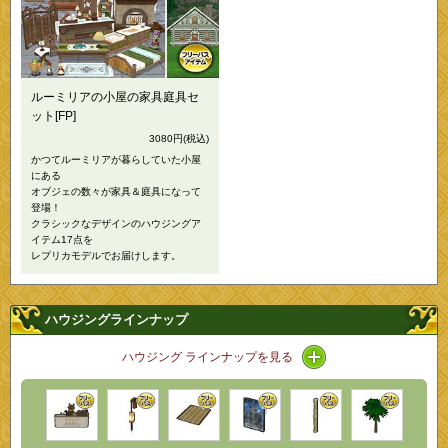
ルーミリアの小屋の家具庭具セ
ット[FP]
3080円
(税込)
かつてルーミリアが暮らしていた小屋
にある
オブジェの数々が家具＆庭具になって
登場！
クラシックなデザインのハウジングア
イテム17点を
レプリカモデルでお届けします。
ハウジングラインナップ
アイコン / ラインナ
ハウジング ラインナップを見る