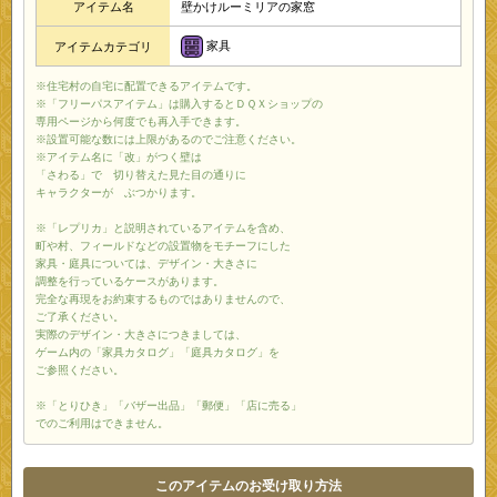
アイテム名
壁かけルーミリアの家窓
家具
アイテムカテゴリ
※住宅村の自宅に配置できるアイテムです。
※「フリーパスアイテム」は購入するとＤＱＸショップの
専用ページから何度でも再入手できます。
※設置可能な数には上限があるのでご注意ください。
※アイテム名に「改」がつく壁は
「さわる」で 切り替えた見た目の通りに
キャラクターが ぶつかります。
※「レプリカ」と説明されているアイテムを含め、
町や村、フィールドなどの設置物をモチーフにした
家具・庭具については、デザイン・大きさに
調整を行っているケースがあります。
完全な再現をお約束するものではありませんので、
ご了承ください。
実際のデザイン・大きさにつきましては、
ゲーム内の「家具カタログ」「庭具カタログ」を
ご参照ください。
※「とりひき」「バザー出品」「郵便」「店に売る」
でのご利用はできません。
このアイテムのお受け取り方法