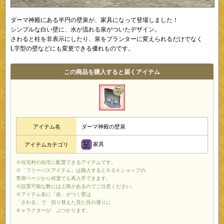
ダーマ神殿にある半円の壁泉が、家具になって登場しました！
シンプルな白い壁に、水が流れる泉がついたデザイン。
さわると柱を非表示にしたり、泉をプランターに変えられるだけでなく
L字型の壁などにも変更できる優れものです。
この商品を購入すると届くアイテム
アイテム名
ダーマ神殿の壁泉
家具
アイテムカテゴリ
※住宅村の自宅に配置できるアイテムです。
※「フリーパスアイテム」は購入するとＤＱＸショップの
専用ページから何度でも再入手できます。
※設置可能な数には上限があるのでご注意ください。
※アイテム名に「改」がつく壁は
「さわる」で 切り替えた見た目の通りに
キャラクターが ぶつかります。