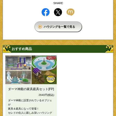
SHARE
ハウジングを一覧で見る
おすすめ商品
ダーマ神殿の家具庭具セット[FP]
2640円
(税込)
ダーマ神殿に設置されているオブジェ
が
家具＆庭具になって登場！
セレドの住人に親しみ深いハウジング