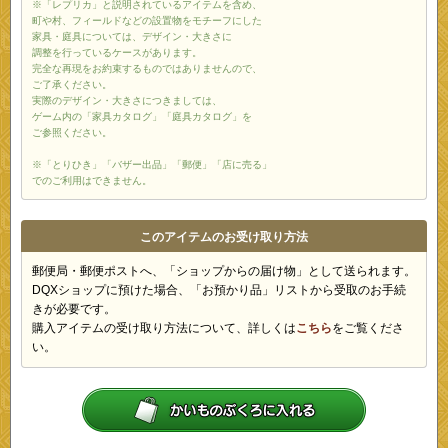
※「レプリカ」と説明されているアイテムを含め、
町や村、フィールドなどの設置物をモチーフにした
家具・庭具については、デザイン・大きさに
調整を行っているケースがあります。
完全な再現をお約束するものではありませんので、
ご了承ください。
実際のデザイン・大きさにつきましては、
ゲーム内の「家具カタログ」「庭具カタログ」を
ご参照ください。
※「とりひき」「バザー出品」「郵便」「店に売る」
でのご利用はできません。
このアイテムのお受け取り方法
郵便局・郵便ポストへ、「ショップからの届け物」として送られます。
DQXショップに預けた場合、「お預かり品」リストから受取のお手続
きが必要です。
購入アイテムの受け取り方法について、詳しくは
こちら
をご覧くださ
い。