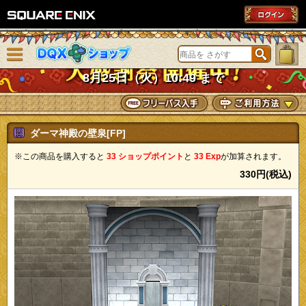
SQUARE ENIX
メニューを閉じる
DQXショップ
8月25日（火）10:49 まで
ダーマ神殿の壁泉[FP]
※この商品を購入すると
33 ショップポイント
と
33 Exp
が加算されます。
330円(税込)