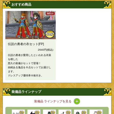
おすすめ商品
伝説の勇者の衣セット[FP]
2640円
(税込)
伝説の勇者が愛用したといわれる衣装
を模した
悠久の装備がセットで登場！
由緒ある逸品を８点セットでお届けし
ます。
ドレスアップ優待券８枚付き。
装備品ラインナップ
アイコン / ラインナッ
装備品 ラインナップを見る