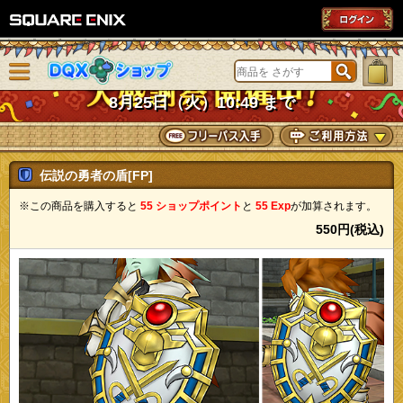
SQUARE ENIX
メニューを閉じる
DQXショップ
8月25日（火）10:49 まで
伝説の勇者の盾[FP]
※この商品を購入すると
55 ショップポイント
と
55 Exp
が加算されます。
550円(税込)