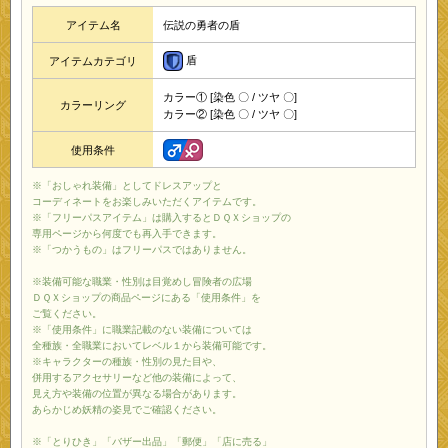
アイテム名
伝説の勇者の盾
盾
アイテムカテゴリ
カラー① [染色 〇 / ツヤ 〇]
カラーリング
カラー② [染色 〇 / ツヤ 〇]
使用条件
※「おしゃれ装備」としてドレスアップと
コーディネートをお楽しみいただくアイテムです。
※「フリーパスアイテム」は購入するとＤＱＸショップの
専用ページから何度でも再入手できます。
※「つかうもの」はフリーパスではありません。
※装備可能な職業・性別は目覚めし冒険者の広場
ＤＱＸショップの商品ページにある「使用条件」を
ご覧ください。
※「使用条件」に職業記載のない装備については
全種族・全職業においてレベル１から装備可能です。
※キャラクターの種族・性別の見た目や、
併用するアクセサリーなど他の装備によって、
見え方や装備の位置が異なる場合があります。
あらかじめ妖精の姿見でご確認ください。
※「とりひき」「バザー出品」「郵便」「店に売る」