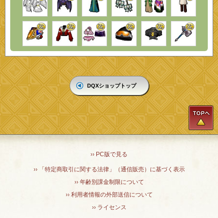
DQXショップトップ
T
›› PC版で見る
›› 「特定商取引に関する法律」（通信販売）に基づく表示
›› 年齢別課金制限について
›› 利用者情報の外部送信について
›› ライセンス