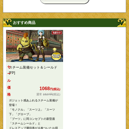
おすすめ商品
セ
スチーム装備セット＆シールド
[FP]
ー
ル
価
1068
円(税込)
格
1527円
(税込)
ガジェット感あふれるスチーム装備が
登場！
「モノクル」「スーツ上」「スーツ
下」「グローブ」
「ブーツ」に同コンセプトの新型盾
「スチームシールド」と
ドレスアップ優待券が６枚ついたお得