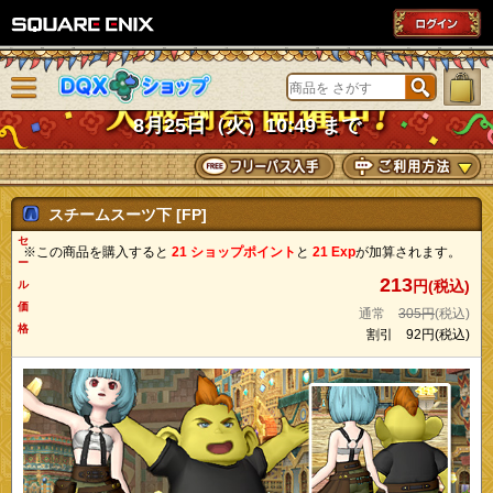
SQUARE ENIX
メニューを閉じる
DQXショップ
8月25日（火）10:49 まで
スチームスーツ下 [FP]
セ
※この商品を購入すると
21 ショップポイント
と
21 Exp
が加算されます。
ー
213
円(税込)
ル
価
通常
305円
(税込)
格
割引
92円
(税込)