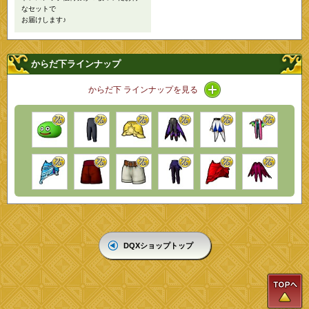
なセットで
お届けします♪
からだ下ラインナップ
アイコン / ラインナ
からだ下 ラインナップを見る
DQXショップトップ
T