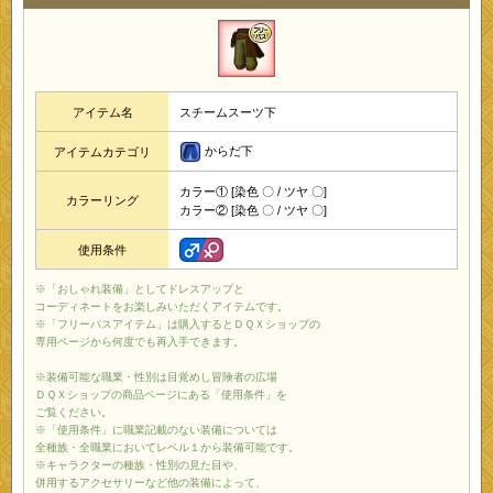
アイテム名
スチームスーツ下
からだ下
アイテムカテゴリ
カラー① [染色 〇 / ツヤ 〇]
カラーリング
カラー② [染色 〇 / ツヤ 〇]
使用条件
※「おしゃれ装備」としてドレスアップと
コーディネートをお楽しみいただくアイテムです。
※「フリーパスアイテム」は購入するとＤＱＸショップの
専用ページから何度でも再入手できます。
※装備可能な職業・性別は目覚めし冒険者の広場
ＤＱＸショップの商品ページにある「使用条件」を
ご覧ください。
※「使用条件」に職業記載のない装備については
全種族・全職業においてレベル１から装備可能です。
※キャラクターの種族・性別の見た目や、
併用するアクセサリーなど他の装備によって、