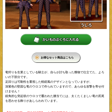
お得なセット商品はこちら
竜狩りを生業としている騎士が、自らが討ち取った獲物で仕立てた、よろ
いの下部分です。
足回りは可動性を重視した軽鎧風のデザインとなっていますが、
深紫色の堅固な竜のウロコで作られていますので、あらゆる攻撃を寄せ付
けません！
鋭角的な突起状のウロコで覆われた腰当てには、太くたくましい竜の尻尾
を思わせる飾りがあしらわれています。