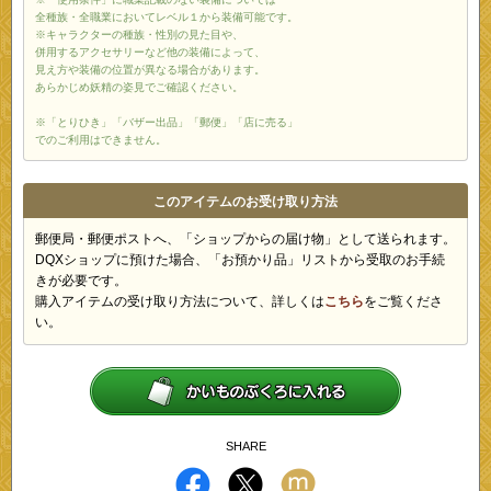
全種族・全職業においてレベル１から装備可能です。
※キャラクターの種族・性別の見た目や、
併用するアクセサリーなど他の装備によって、
見え方や装備の位置が異なる場合があります。
あらかじめ妖精の姿見でご確認ください。
※「とりひき」「バザー出品」「郵便」「店に売る」
でのご利用はできません。
このアイテムのお受け取り方法
郵便局・郵便ポストへ、「ショップからの届け物」として送られます。
DQXショップに預けた場合、「お預かり品」リストから受取のお手続
きが必要です。
購入アイテムの受け取り方法について、詳しくは
こちら
をご覧くださ
い。
SHARE