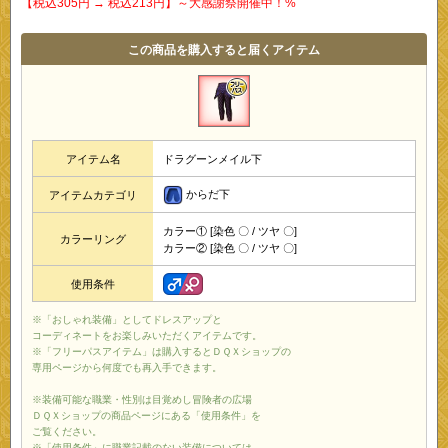
【税込305円 → 税込213円】～大感謝祭開催中！%
この商品を購入すると届くアイテム
アイテム名
ドラグーンメイル下
からだ下
アイテムカテゴリ
カラー① [染色 〇 / ツヤ 〇]
カラーリング
カラー② [染色 〇 / ツヤ 〇]
使用条件
※「おしゃれ装備」としてドレスアップと
コーディネートをお楽しみいただくアイテムです。
※「フリーパスアイテム」は購入するとＤＱＸショップの
専用ページから何度でも再入手できます。
※装備可能な職業・性別は目覚めし冒険者の広場
ＤＱＸショップの商品ページにある「使用条件」を
ご覧ください。
※「使用条件」に職業記載のない装備については