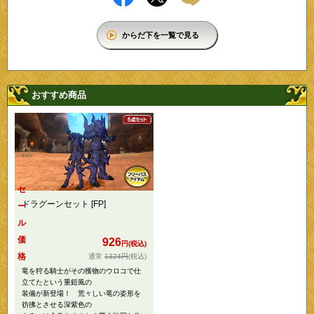
からだ下を一覧で見る
おすすめ商品
セ
ドラグーンセット [FP]
ー
ル
価
926
円(税込)
格
1324円
(税込)
竜を狩る騎士がその獲物のウロコで仕
立てたという重鎧風の
装備が新登場！ 荒々しい竜の姿形を
彷彿とさせる深紫色の