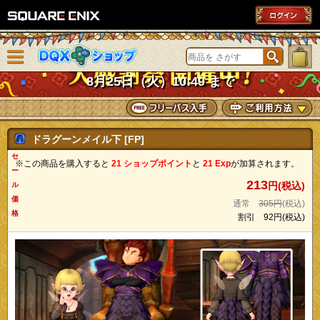
SQUARE ENIX
メニューを閉じる
DQXショップ
8月25日（火）10:49 まで
ドラグーンメイル下 [FP]
セ
※この商品を購入すると
21 ショップポイント
と
21 Exp
が加算されます。
ー
213
円(税込)
ル
価
通常
305円
(税込)
格
割引
92円
(税込)