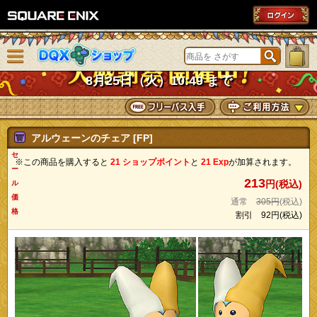
SQUARE ENIX
メニューを閉じる
DQXショップ
8月25日（火）10:49 まで
アルウェーンのチェア [FP]
セ
※この商品を購入すると
21 ショップポイント
と
21 Exp
が加算されます。
ー
213
円(税込)
ル
価
通常
305円
(税込)
格
割引
92円
(税込)