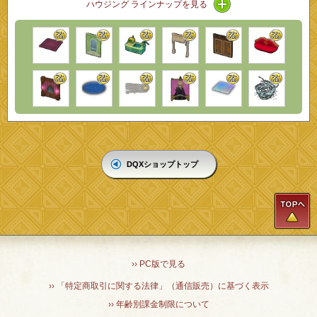
アイコン / ラインナ
ハウジング ラインナップを見る
DQXショップトップ
T
›› PC版で見る
›› 「特定商取引に関する法律」（通信販売）に基づく表示
›› 年齢別課金制限について