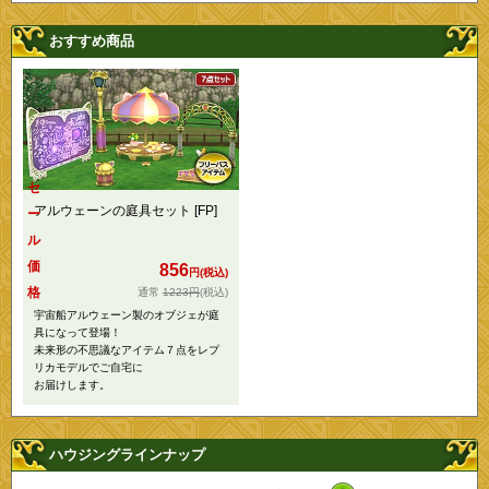
おすすめ商品
セ
アルウェーンの庭具セット [FP]
ー
ル
価
856
円(税込)
格
1223円
(税込)
宇宙船アルウェーン製のオブジェが庭
具になって登場！
未来形の不思議なアイテム７点をレプ
リカモデルでご自宅に
お届けします。
ハウジングラインナップ