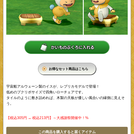
お得なセット商品はこちら
宇宙船アルウェーン製のイスが、レプリカモデルで登場！
低めのプクリポサイズで四角いローチェアです。
タイルのように敷き詰めれば、木製の天板が優しい風合いの縁側に見えそ
う。
【税込305円 → 税込213円】～大感謝祭開催中！%
この商品を購入すると届くアイテム