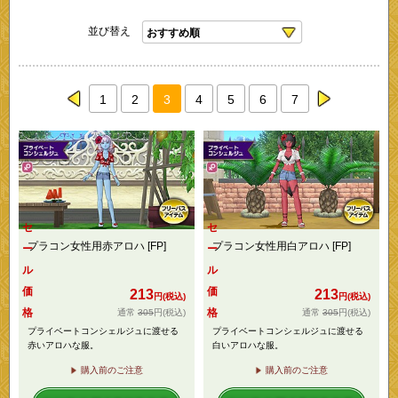
並び替え
1
2
3
4
5
6
7
prev
next
セ
セ
プラコン女性用赤アロハ [FP]
プラコン女性用白アロハ [FP]
ー
ー
ル
ル
価
価
213
213
円(税込)
円(税込)
格
格
305
円
(税込)
305
円
(税込)
プライベートコンシェルジュに渡せる
プライベートコンシェルジュに渡せる
赤いアロハな服。
白いアロハな服。
購入前のご注意
購入前のご注意