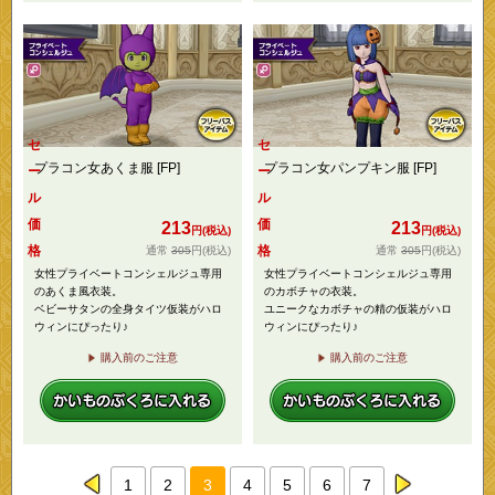
セ
セ
プラコン女あくま服 [FP]
プラコン女パンプキン服 [FP]
ー
ー
ル
ル
価
価
213
213
円(税込)
円(税込)
格
格
305
円
(税込)
305
円
(税込)
女性プライベートコンシェルジュ専用
女性プライベートコンシェルジュ専用
のあくま風衣装。
のカボチャの衣装。
ベビーサタンの全身タイツ仮装がハロ
ユニークなカボチャの精の仮装がハロ
ウィンにぴったり♪
ウィンにぴったり♪
購入前のご注意
購入前のご注意
1
2
3
4
5
6
7
prev
next