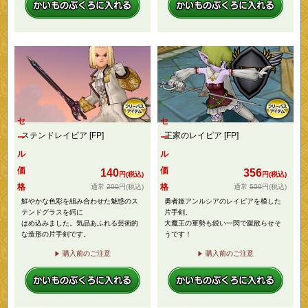
セ
セ
ステンドレイピア [FP]
王家のレイピア [FP]
ー
ー
ル
ル
価
価
140
356
円(税込)
円(税込)
格
格
200
円
(税込)
509
円
(税込)
鮮やかな色彩を組み合わせた魅惑のス
勇者姫アンルシアのレイピアを模した
テンドグラスを鍔に
片手剣。
はめ込みました。気品あふれる芸術的
大魔王の軍勢も鋭い一閃で蹴散らせそ
な造形の片手剣です。
うです！
購入前のご注意
購入前のご注意