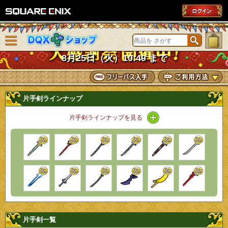
SQUARE ENIX
メニューを閉じる
DQXショップ
8月25日（火）10:49 まで
片手剣ラインナップ
片手剣ラインナップを見る
片手剣一覧