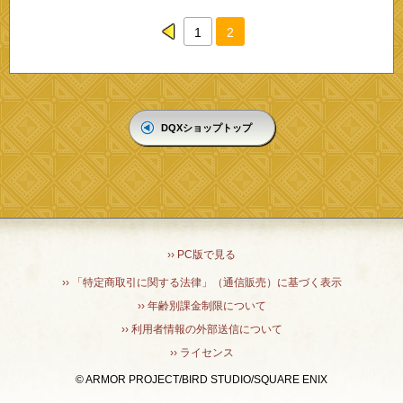
1
2
prev
DQXショップトップ
›› PC版で見る
›› 「特定商取引に関する法律」（通信販売）に基づく表示
›› 年齢別課金制限について
›› 利用者情報の外部送信について
›› ライセンス
© ARMOR PROJECT/BIRD STUDIO/SQUARE ENIX