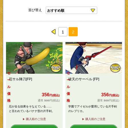
並び替え
1
2
prev
セ
セ
厄サル陣刀[FP]
破天のサーベル [FP]
ー
ー
ル
ル
価
価
356
356
円(税込)
円(税込)
格
格
509
円
(税込)
509
円
(税込)
厄が去る効果をそなえている……
学園でアイゼルが愛用している片手剣
と言われているバナナ型の片手剣。
のレプリカ。
購入前のご注意
購入前のご注意