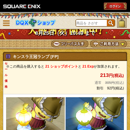
SQUARE ENIX
メニューを閉じる
DQXショップ
8月25日（火）10:49 まで
キンスラ王冠ランプ [FP]
セ
※この商品を購入すると
21 ショップポイント
と
21 Exp
が加算されます。
ー
213
円(税込)
ル
価
通常
305円
(税込)
格
割引
92円
(税込)