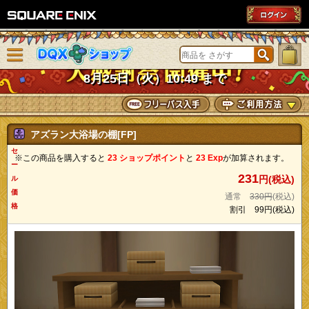
SQUARE ENIX
メニューを閉じる
DQXショップ
8月25日（火）10:49 まで
アズラン大浴場の棚[FP]
セ
※この商品を購入すると
23 ショップポイント
と
23 Exp
が加算されます。
ー
231
円(税込)
ル
価
通常
330円
(税込)
格
割引
99円
(税込)