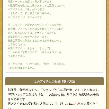
専用ページから何度でも再入手できます。
※設置可能な数には上限があるのでご注意ください。
※アイテム名に「改」がつく壁は
「さわる」で 切り替えた見た目の通りに
キャラクターが ぶつかります。
※「レプリカ」と説明されているアイテムを含め、
町や村、フィールドなどの設置物をモチーフにした
家具・庭具については、デザイン・大きさに
調整を行っているケースがあります。
完全な再現をお約束するものではありませんので、
ご了承ください。
実際のデザイン・大きさにつきましては、
ゲーム内の「家具カタログ」「庭具カタログ」を
ご参照ください。
※「とりひき」「バザー出品」「郵便」「店に売る」
でのご利用はできません。
このアイテムのお受け取り方法
郵便局・郵便ポストへ、「ショップからの届け物」として送られます。
DQXショップに預けた場合、「お預かり品」リストから受取のお手続
きが必要です。
購入アイテムの受け取り方法について、詳しくは
こちら
をご覧くださ
い。