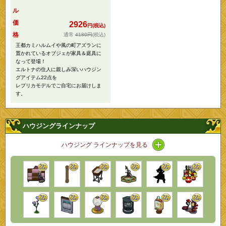
ル
価
2926
円(税込)
格
4180円
(税込)
王都カミハルムイや風の町アズランに
置かれているオブジェが家具＆庭具に
なって登場！
エルトナの住人に親しみ深いハウジン
グアイテム22点を
レプリカモデルでご自宅にお届けしま
す。
ハウジングラインナップ
アイコン / ラインナ
ハウジング ラインナップを見る