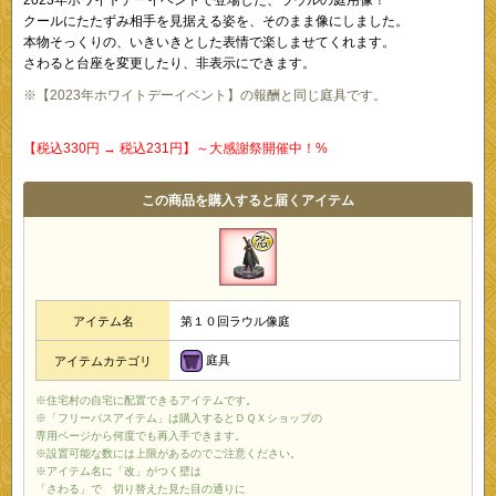
クールにたたずみ相手を見据える姿を、そのまま像にしました。
本物そっくりの、いきいきとした表情で楽しませてくれます。
さわると台座を変更したり、非表示にできます。
※【2023年ホワイトデーイベント】の報酬と同じ庭具です。
【税込330円 → 税込231円】～大感謝祭開催中！%
この商品を購入すると届くアイテム
アイテム名
第１０回ラウル像庭
庭具
アイテムカテゴリ
※住宅村の自宅に配置できるアイテムです。
※「フリーパスアイテム」は購入するとＤＱＸショップの
専用ページから何度でも再入手できます。
※設置可能な数には上限があるのでご注意ください。
※アイテム名に「改」がつく壁は
「さわる」で 切り替えた見た目の通りに