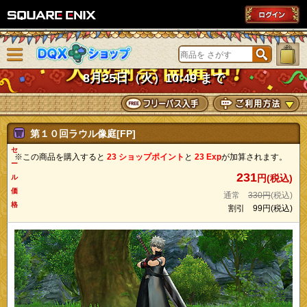
SQUARE ENIX
メニューを閉じる
DQXショップ
8月25日（火）10:49 まで
第１０回ラウル像庭[FP]
セ
※この商品を購入すると
23 ショップポイント
と
23 Exp
が加算されます。
ー
231
円(税込)
ル
価
通常
330円
(税込)
格
割引
99円
(税込)