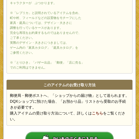
キャラクターが ぶつかります。
※「レプリカ」と説明されているアイテムを含め、
町や村、フィールドなどの設置物をモチーフにした
家具・庭具については、デザイン・大きさに
調整を行っているケースがあります。
完全な再現をお約束するものではありませんので、
ご了承ください。
実際のデザイン・大きさにつきましては、
ゲーム内の「家具カタログ」「庭具カタログ」を
ご参照ください。
※「とりひき」「バザー出品」「郵便」「店に売る」
でのご利用はできません。
このアイテムのお受け取り方法
郵便局・郵便ポストへ、「ショップからの届け物」として送られます。
DQXショップに預けた場合、「お預かり品」リストから受取のお手続
きが必要です。
購入アイテムの受け取り方法について、詳しくは
こちら
をご覧くださ
い。