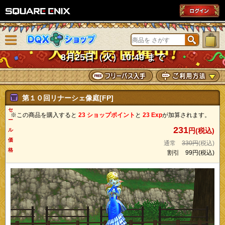
SQUARE ENIX
メニューを閉じる
DQXショップ
8月25日（火）10:49 まで
第１０回リナーシェ像庭[FP]
セ
※この商品を購入すると
23 ショップポイント
と
23 Exp
が加算されます。
ー
231
円(税込)
ル
価
通常
330円
(税込)
格
割引
99円
(税込)