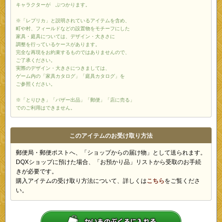
キャラクターが ぶつかります。
※「レプリカ」と説明されているアイテムを含め、
町や村、フィールドなどの設置物をモチーフにした
家具・庭具については、デザイン・大きさに
調整を行っているケースがあります。
完全な再現をお約束するものではありませんので、
ご了承ください。
実際のデザイン・大きさにつきましては、
ゲーム内の「家具カタログ」「庭具カタログ」を
ご参照ください。
※「とりひき」「バザー出品」「郵便」「店に売る」
でのご利用はできません。
このアイテムのお受け取り方法
郵便局・郵便ポストへ、「ショップからの届け物」として送られます。
DQXショップに預けた場合、「お預かり品」リストから受取のお手続
きが必要です。
購入アイテムの受け取り方法について、詳しくは
こちら
をご覧くださ
い。