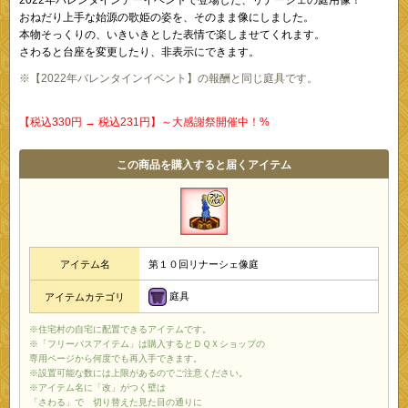
おねだり上手な始源の歌姫の姿を、そのまま像にしました。
本物そっくりの、いきいきとした表情で楽しませてくれます。
さわると台座を変更したり、非表示にできます。
※【2022年バレンタインイベント】の報酬と同じ庭具です。
【税込330円 → 税込231円】～大感謝祭開催中！%
この商品を購入すると届くアイテム
アイテム名
第１０回リナーシェ像庭
庭具
アイテムカテゴリ
※住宅村の自宅に配置できるアイテムです。
※「フリーパスアイテム」は購入するとＤＱＸショップの
専用ページから何度でも再入手できます。
※設置可能な数には上限があるのでご注意ください。
※アイテム名に「改」がつく壁は
「さわる」で 切り替えた見た目の通りに