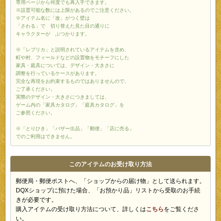
専用ページから何度でも再入手できます。
※設置可能な数には上限があるのでご注意ください。
※アイテム名に「改」がつく壁は
「さわる」で 切り替えた見た目の通りに
キャラクターが ぶつかります。
※「レプリカ」と説明されているアイテムを含め、
町や村、フィールドなどの設置物をモチーフにした
家具・庭具については、デザイン・大きさに
調整を行っているケースがあります。
完全な再現をお約束するものではありませんので、
ご了承ください。
実際のデザイン・大きさにつきましては、
ゲーム内の「家具カタログ」「庭具カタログ」を
ご参照ください。
※「とりひき」「バザー出品」「郵便」「店に売る」
でのご利用はできません。
このアイテムのお受け取り方法
郵便局・郵便ポストへ、「ショップからの届け物」として送られます。
DQXショップに預けた場合、「お預かり品」リストから受取のお手続
きが必要です。
購入アイテムの受け取り方法について、詳しくは
こちら
をご覧くださ
い。