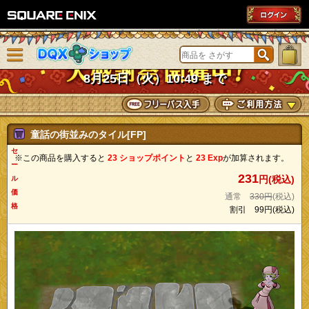
SQUARE ENIX
メニューを閉じる
DQXショップ
8月25日（火）10:49 まで
童話の街並みのタイル[FP]
セ
※この商品を購入すると
23 ショップポイント
と
23 Exp
が加算されます。
ー
231
円(税込)
ル
価
通常
330円
(税込)
格
割引
99円
(税込)