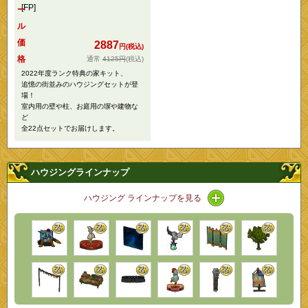
[FP]
ー
ル
価
2887
円(税込)
格
4125円
(税込)
2022年度ランク特典の家キット、
追憶の街並みのハウジングセットが登
場！
室内用の壁や柱、お庭用の塀や建物な
ど
全22点セットでお届けします。
ハウジングラインナップ
アイコン / ラインナ
ハウジング ラインナップを見る