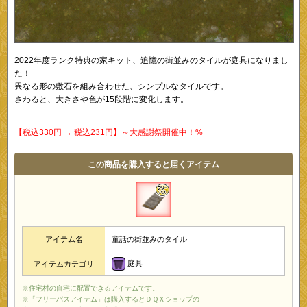
2022年度ランク特典の家キット、追憶の街並みのタイルが庭具になりまし
た！
異なる形の敷石を組み合わせた、シンプルなタイルです。
さわると、大きさや色が15段階に変化します。
【税込330円 → 税込231円】～大感謝祭開催中！%
この商品を購入すると届くアイテム
アイテム名
童話の街並みのタイル
庭具
アイテムカテゴリ
※住宅村の自宅に配置できるアイテムです。
※「フリーパスアイテム」は購入するとＤＱＸショップの