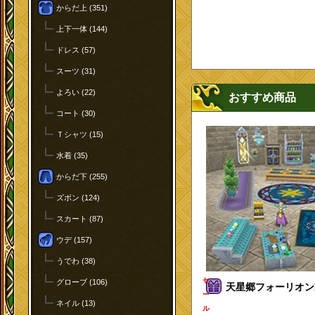
からだ上 (351)
上下一体 (144)
ドレス (57)
スーツ (31)
よろい (22)
おすすめ商品
コート (30)
Ｔシャツ (15)
水着 (35)
からだ下 (255)
ズボン (124)
スカート (87)
ウデ (157)
うでわ (38)
セ
グローブ (106)
天星郷フォーリオン家
ー
ネイル (13)
ル