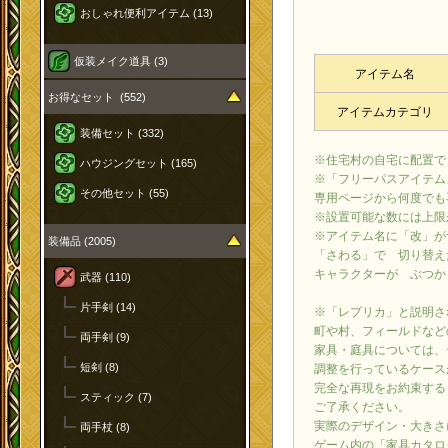
おしゃれ便利アイテム (13)
仮装メイク道具 (3)
アイテム名
お得なセット (552)
アイテムカテゴリ
装備セット (332)
※住宅村の自宅に配置で
ハウジングセット (165)
※「フリーパスアイテム
その他セット (55)
専用ページから何度でも
※設置可能な数には上限
※アイテム名に「改」が
装備品 (2005)
「さわる」で 切り替え
キャラクターが ぶつか
武器 (110)
片手剣 (14)
※「レプリカ」と説明さ
町や村、フィールドなど
両手剣 (9)
家具・庭具については、
短剣 (8)
調整を行っているケース
完全な再現をお約束する
スティック (7)
ご了承ください。
実際のデザイン・大きさ
両手杖 (8)
ゲーム内の「家具カタロ