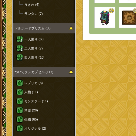
うきわ (6)
ランタン (7)
ドルボードプリズム (85)
一人乗り (68)
二人乗り (7)
四人乗り (10)
ついてクンカプセル (117)
レプリカ (8)
人物 (11)
モンスター (11)
精霊 (20)
生物 (65)
オリジナル (2)