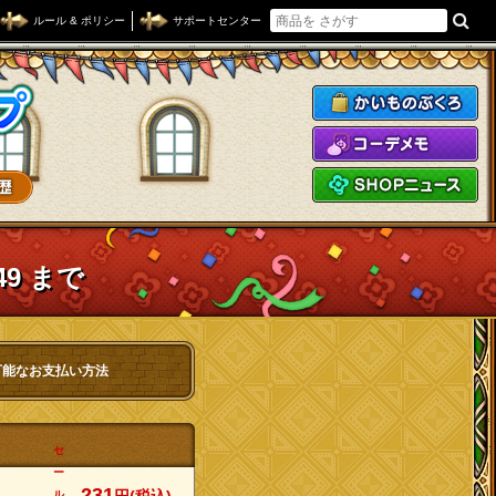
ルール & ポリシー
サポートセンター
ドラゴンクエストXショップ
か
コ
S
49 まで
可能なお支払い方法
セ
ー
231
ル