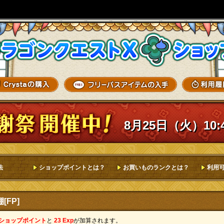
8月25日（火）10:
法
ショップポイントとは？
お買いものランクとは？
利用
FP]
 ショップポイント
と
23 Exp
が加算されます。