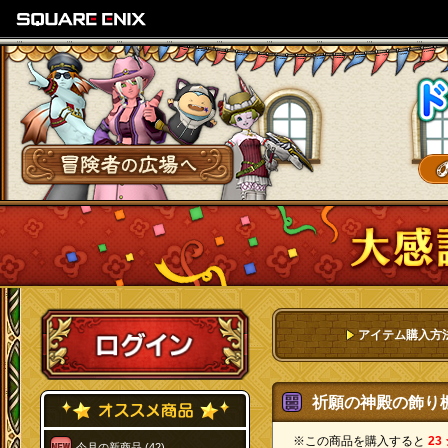
SQUARE ENIX
冒険者の広場へ
ログイン
アイテム購入方
祈願の神殿の飾り棚[
※この商品を購入すると
23
今月の新商品 (42)