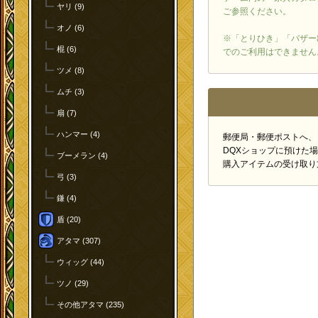
ヤリ (9)
ご参照ください。
オノ (6)
※「とりひき」「バザー
棍 (6)
でのご利用はできません
ツメ (8)
ムチ (3)
扇 (7)
ハンマー (4)
郵便局・郵便ポストへ、
DQXショップに預けた
ブーメラン (4)
購入アイテムの受け取り
弓 (3)
鎌 (4)
盾 (20)
アタマ (307)
ウィッグ (44)
ツノ (29)
その他アタマ (235)