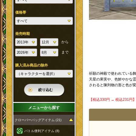
価格帯
発売時期
から
まで
購入済み商品の除外
祈願の神殿で使われている
天星の果実や、色鮮やかな
さわると陳列物の形と色が
絞り込む
【税込330円 → 税込231
メニューから探す
クローバーバッグアイテム (21)
バトル便利アイテム (8)