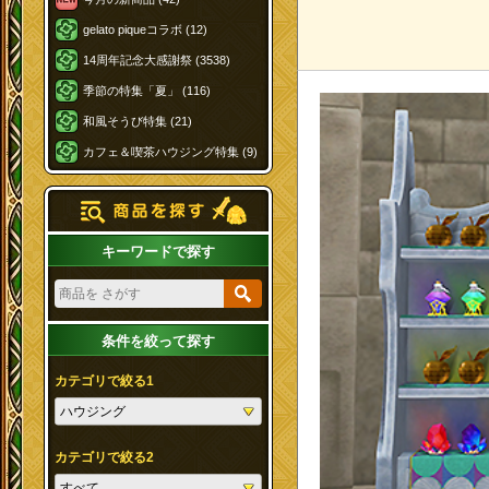
gelato piqueコラボ (12)
14周年記念大感謝祭 (3538)
季節の特集「夏」 (116)
和風そうび特集 (21)
カフェ＆喫茶ハウジング特集 (9)
キーワードで探す
条件を絞って探す
カテゴリで絞る1
カテゴリで絞る2