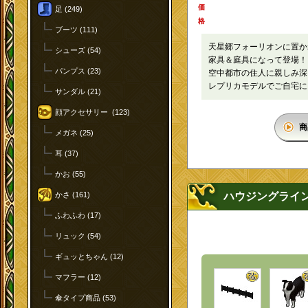
価
足 (249)
格
ブーツ (111)
天星郷フォーリオンに置か
シューズ (54)
家具＆庭具になって登場！
パンプス (23)
空中都市の住人に親しみ深
レプリカモデルでご自宅に
サンダル (21)
顔アクセサリー (123)
商
メガネ (25)
耳 (37)
かお (55)
かさ (161)
ハウジングライ
ふわふわ (17)
リュック (54)
ギュッとちゃん (12)
マフラー (12)
傘タイプ商品 (53)