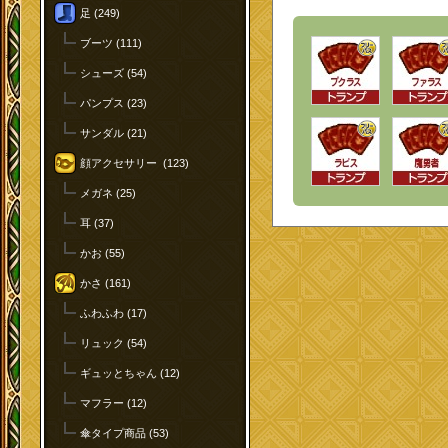
足 (249)
ブーツ (111)
シューズ (54)
パンプス (23)
サンダル (21)
顔アクセサリー (123)
メガネ (25)
耳 (37)
かお (55)
かさ (161)
ふわふわ (17)
リュック (54)
ギュッとちゃん (12)
マフラー (12)
傘タイプ商品 (53)