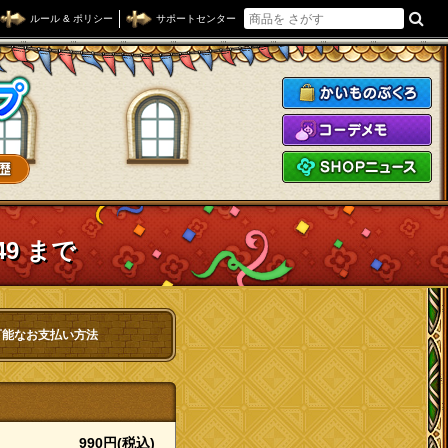
ルール & ポリシー
サポートセンター
ドラゴンクエストXショップ
か
コ
S
49 まで
可能なお支払い方法
990円(税込)