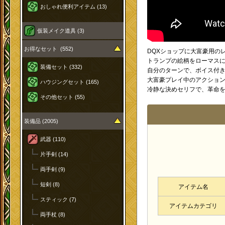
おしゃれ便利アイテム (13)
仮装メイク道具 (3)
お得なセット (552)
DQXショップに大富豪用の
トランプの絵柄をローマス
装備セット (332)
自分のターンで、ボイス付き
大富豪プレイ中のアクション
ハウジングセット (165)
冷静な決めセリフで、革命
その他セット (55)
装備品 (2005)
武器 (110)
片手剣 (14)
両手剣 (9)
短剣 (8)
アイテム名
スティック (7)
アイテムカテゴリ
両手杖 (8)