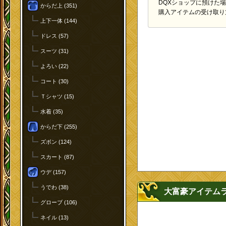
DQXショップに預けた
からだ上 (351)
購入アイテムの受け取り
上下一体 (144)
ドレス (57)
スーツ (31)
よろい (22)
コート (30)
Ｔシャツ (15)
水着 (35)
からだ下 (255)
ズボン (124)
スカート (87)
ウデ (157)
うでわ (38)
大富豪アイテム
グローブ (106)
ネイル (13)