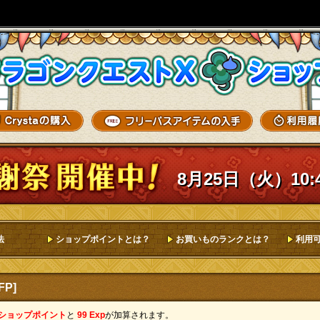
8月25日（火）10:
法
ショップポイントとは？
お買いものランクとは？
利用
P]
 ショップポイント
と
99 Exp
が加算されます。