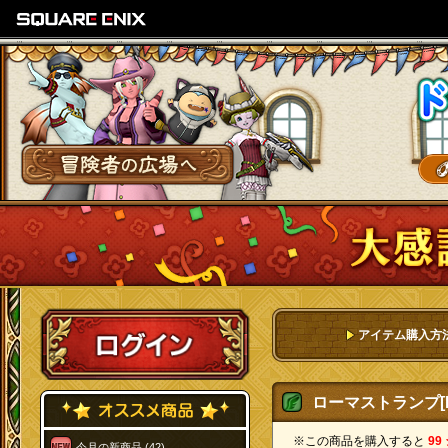
SQUARE ENIX
冒険者の広場へ
ログイン
アイテム購入方
ローマストランプ[F
※この商品を購入すると
99
今月の新商品 (42)