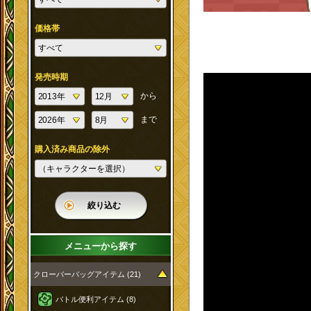
価格帯
発売時期
から
まで
購入済み商品の除外
絞り込む
メニューから探す
クローバーバッグアイテム (21)
バトル便利アイテム (8)