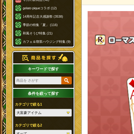
gelato piqueコラボ (12)
14周年記念大感謝祭 (3538)
季節の特集「夏」 (116)
和風そうび特集 (21)
カフェ＆喫茶ハウジング特集 (9)
キーワードで探す
条件を絞って探す
カテゴリで絞る1
カテゴリで絞る2