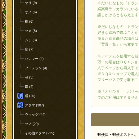
ヤリ (9)
※だいじなもの「トラン
娯楽島ラッカランにいる
オノ (6)
話しかけるともらえます
棍 (6)
※だいじなもの「トラン
ツメ (8)
好きな絵柄で遊ぶことが
※また背景商品の場合は
ムチ (3)
「背景一覧」から変更で
扇 (7)
※アイテムを使用する前
ハンマー (4)
万一の場合はＤＱＸショ
入手ページから再入手で
ブーメラン (4)
※ＤＱＸショップで購入
弓 (3)
フリーパスで受け取るこ
鎌 (4)
※「とりひき」「バザー
盾 (20)
でのご利用はできません
アタマ (307)
ウィッグ (44)
ツノ (29)
その他アタマ (235)
郵便局・郵便ポストへ、