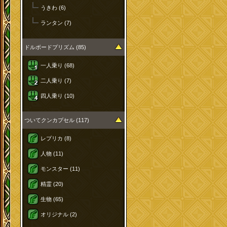
うきわ (6)
ランタン (7)
ドルボードプリズム (85)
一人乗り (68)
二人乗り (7)
四人乗り (10)
ついてクンカプセル (117)
レプリカ (8)
人物 (11)
モンスター (11)
精霊 (20)
生物 (65)
オリジナル (2)