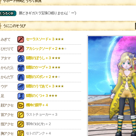
サポート仲間とうろく状況
勝どきギガスラ宝珠◎眠りません( ｀ー´)
うにこのそうび
セーラスソード＋３
★★★
みぎて
アカシックソード＋２
★★
★
ひだりて
獄獣のぼうし＋３
★★★
アタマ
獄獣のケープ＋３
★★★
からだ上
獄獣のズボン＋２
★★
★
からだ下
獄獣のうであて＋３
★★★
ウデ
獄獣のくつ＋３
★★★
足
機神の眼甲＋４
顔アクセ
ラストチョーカー＋３
首アクセ
軍神のゆびわ＋２
指アクセ
セトのアンク＋４
胸アクセ