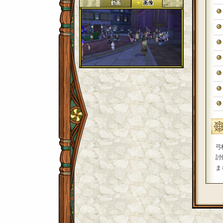
弓
討
まも