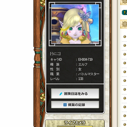
[うにこ]
キャラID
： EH304-719
種 族
： エルフ
性 別
： 女
職 業
： バトルマスター
レベル
： 133