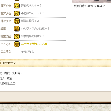
輝石のベルト＋５
腰アクセ
更新日時：2025/09/08 23:02
不思議のカード＋３
札アクセ
紫竜の煌玉＋３
他アクセ
ハルファスの大紋章＋３
紋章
邪教司祭の勲章＋３
職業の証
ユーライザのこころ８
こころ１
こころ２
そうびなし
メッセージ
杖 魔戦 光11屍8
伐済 紫肩
104 戦士105