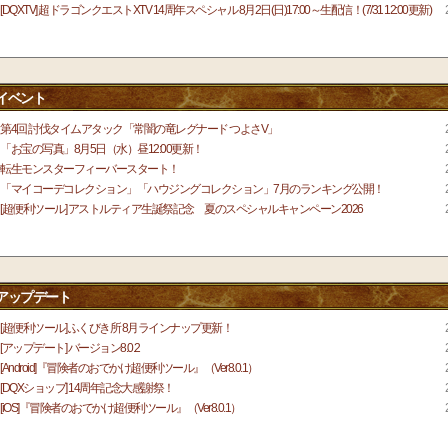
[DQXTV] 超ドラゴンクエストXTV 14周年スペシャル 8月2日(日)17:00～生配信！(7/31 12:00更新)
イベント
第4回 討伐タイムアタック「常闇の竜レグナード つよさV」
「お宝の写真」8月5日（水）昼12:00更新！
転生モンスターフィーバースタート！
「マイコーデコレクション」「ハウジングコレクション」7月のランキング公開！
[超便利ツール] アストルティア生誕祭記念 夏のスペシャルキャンペーン2026
アップデート
[超便利ツール] ふくびき所 8月ラインナップ更新！
[アップデート] バージョン8.0.2
[Android]『冒険者のおでかけ超便利ツール』（Ver8.0.1）
[DQXショップ] 14周年記念大感謝祭！
[iOS]『冒険者のおでかけ超便利ツール』（Ver8.0.1）