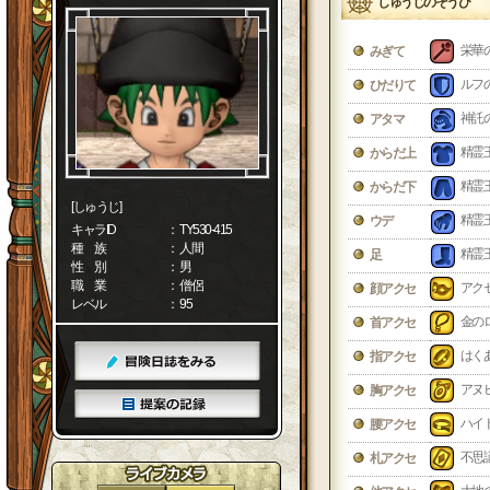
しゅうじのそうび
栄華
みぎて
ルフ
ひだりて
神託
アタマ
精霊
からだ上
精霊
からだ下
[しゅうじ]
精霊
ウデ
キャラID
： TY530-415
種 族
： 人間
精霊
足
性 別
： 男
職 業
： 僧侶
アク
顔アクセ
レベル
： 95
金の
首アクセ
はく
指アクセ
アヌ
胸アクセ
ハイ
腰アクセ
不思
札アクセ