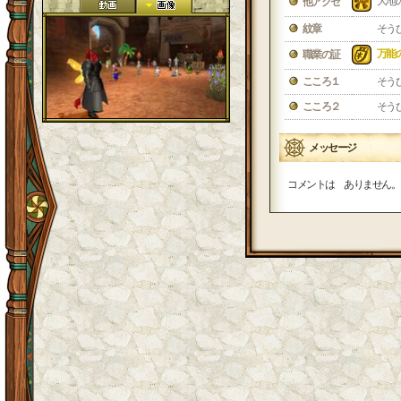
大地
他アクセ
紋章
そう
万能
職業の証
こころ１
そう
こころ２
そう
メッセージ
コメントは ありません。