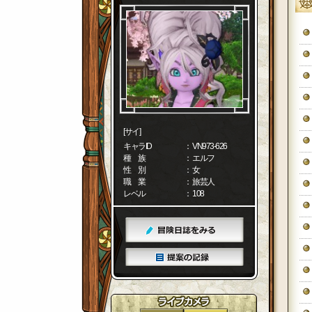
[サイ]
キャラID
： VN973-626
種 族
： エルフ
性 別
： 女
職 業
： 旅芸人
レベル
： 108