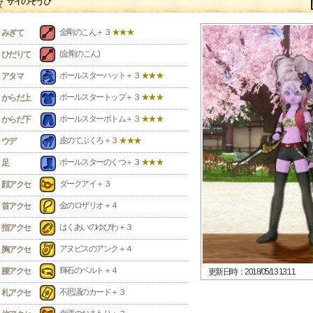
サイのそうび
金剛のこん＋３
★★★
みぎて
(金剛のこん)
ひだりて
ポールスターハット＋３
★★★
アタマ
ポールスタートップ＋３
★★★
からだ上
ポールスターボトム＋３
★★★
からだ下
皮のてぶくろ＋３
★★★
ウデ
ポールスターのくつ＋３
★★★
足
ダークアイ＋３
顔アクセ
金のロザリオ＋４
首アクセ
はくあいのゆびわ＋３
指アクセ
アヌビスのアンク＋４
胸アクセ
輝石のベルト＋４
腰アクセ
更新日時：2018/05/13 13:11
不思議のカード＋３
札アクセ