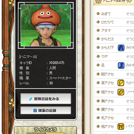
ハニマ～ルのそうび
みぎて
そう
ひだりて
そう
アタマ
そう
からだ上
そう
みか
からだ下
[ハニマ～ル]
ウデ
そう
キャラID
： XN383-475
みか
足
種 族
： 人間
性 別
： 男
顔アクセ
そう
職 業
： スーパースター
ちか
首アクセ
レベル
： 38
ソー
指アクセ
胸アクセ
そう
腰アクセ
そう
札アクセ
そう
パワ
他アクセ