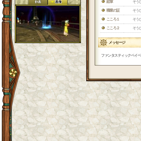
紋章
そう
職業の証
そう
こころ１
そう
こころ２
そう
メッセージ
ファンタスティックベイベ