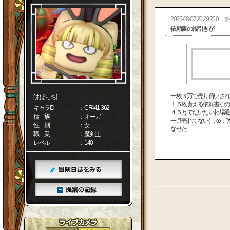
2025-08-07 20:29:25.0
テ
依頼書の福引きが
一枚３万で売り買いされ
[まぼっち]
１５枚貰える依頼書なの
キャラID
： CF441-362
４５万でだいたい相場通
種 族
： オーガ
一月売れてない(´；ω；`)ｳ
性 別
： 女
なぜた
職 業
： 魔剣士
レベル
： 140