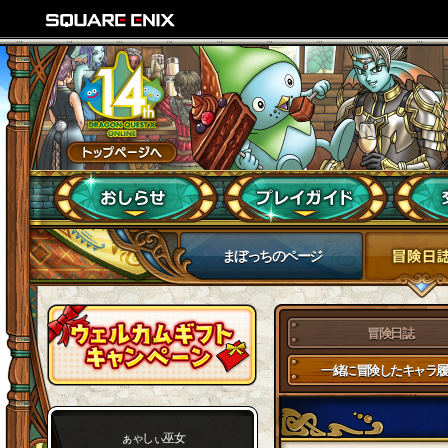
まぼっちのページ
冒険日誌
一緒に冒険したキャラ履
ぁゃしぃ巫女