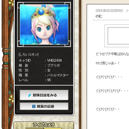
2015-09-20 23:39:54.0
テ
のむ
どうせプク中毒は治らな
[しろいコキン]
キャラID
： VH612-634
やけ酒じゃあ～！
種 族
： プクリポ
性 別
： 女
職 業
： バトルマスター
ぐびぐびぐび・・・
レベル
： 95
ぐびぐびぐびぐび・・・
ぐびぐびぐび・・