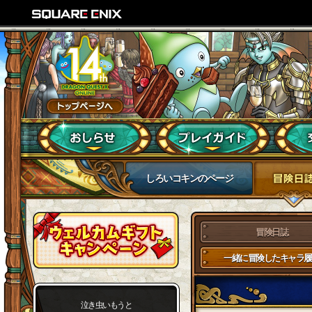
しろいコキンのページ
冒険日誌
一緒に冒険したキャラ履
泣き虫いもうと