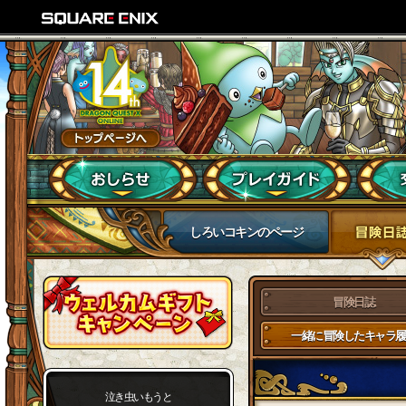
しろいコキンのページ
冒険日誌
一緒に冒険したキャラ履
泣き虫いもうと