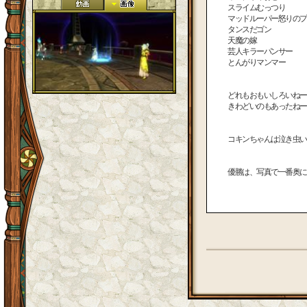
スライムむっつり
マッドルーパー怒りのプ
タンスだゴン
天魔の嫁
芸人キラーパンサー
とんがりマンマー
どれもおもいしろいねー
きわどいのもあったねー
コキンちゃんは泣き虫い
優勝は、写真で一番奥に