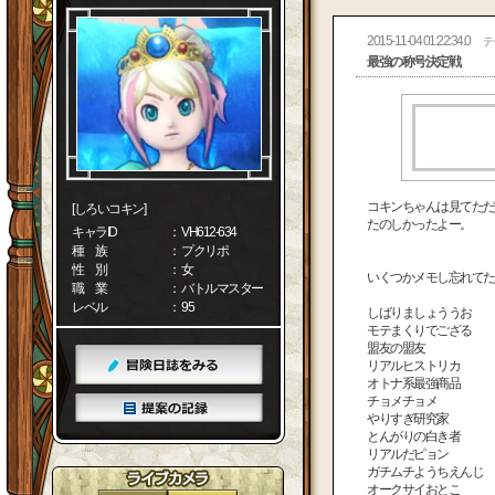
2015-11-04 01:22:34.0
テ
最強の称号決定戦
コキンちゃんは見てただ
[しろいコキン]
たのしかったよー。
キャラID
： VH612-634
種 族
： プクリポ
性 別
： 女
いくつかメモし忘れてた
職 業
： バトルマスター
レベル
： 95
しばりましょううお
モテまくりでござる
盟友の盟友
リアルヒストリカ
オトナ系最強商品
チョメチョメ
やりすぎ研究家
とんがりの白き者
リアルだピョン
ガチムチようちえんじ
オークサイおとこ