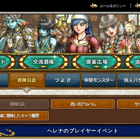
ルール & ポリシー
冒険日誌
思い出アルバム
サ
緒に冒険したキャラ履歴
ヘレナのプレイヤーイベント