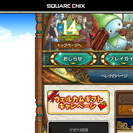
ヘレナのページ
一
グダグダ店長