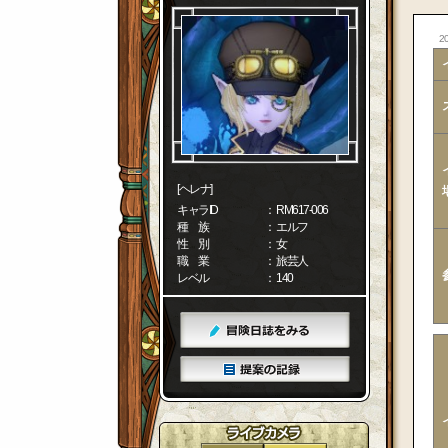
20
[ヘレナ]
キャラID
： RM617-006
種 族
： エルフ
性 別
： 女
職 業
： 旅芸人
レベル
： 140