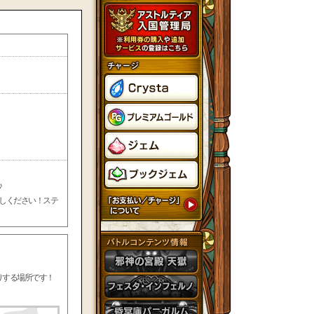
♪
しください！ステ
りする場所です！