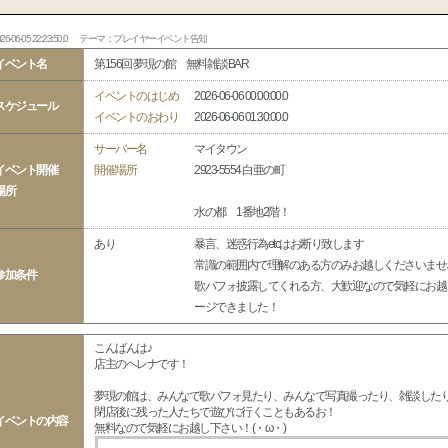
26-06-05 22:23:50.0
テーマ：プレイヤーイベント告知
イベント名
第156回 夢現の館 無料雑談BAR
イベントのはじめ
2026-06-06 00:00:00.0
スケジュール
イベントのおわり
2026-06-06 01:30:00.0
サーバー名
マイタウン
イベント開催
開催場所
2923-5554 白亜の町
場所
水の都 1番地2階！
あり
暴言、迷惑行為etcはお断り致します
常識の範囲内で理解のある方のみお越しくださいませ
参加条件
歌パフォ披露してくれる方、大歓迎なので気軽にお越
ージできました！
こんばんは♪
店主のヘレナです！
夢現の館は、みんなで歌パフォ見たり、みんなで写真撮ったり、雑談した
閉店後に残った人たちで遊びに行くこともあるお！
イベントの内容
無料なので気軽にお越し下さい！(・ω・)