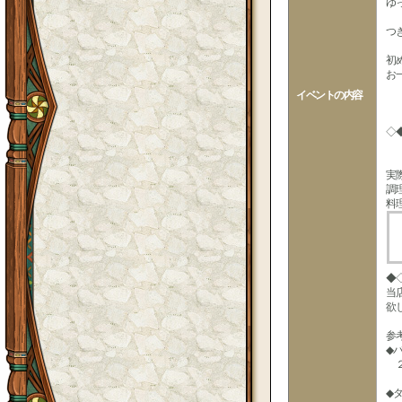
ゆ
つ
初
お
イベントの内容
◇
実
調
料
◆
当
欲
参
◆
２
◆