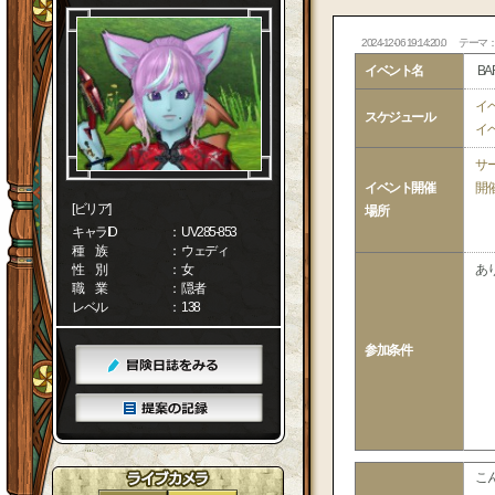
2024-12-06 19:14:20.0
テーマ
イベント名
B
イ
スケジュール
イ
サ
イベント開催
開
[ビリア]
場所
キャラID
： UV285-853
種 族
： ウェディ
性 別
： 女
あ
職 業
： 隠者
レベル
： 138
参加条件
こ