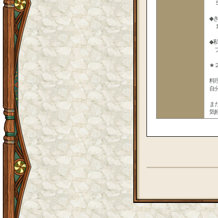
５
◆
１
◆
プ
★
料
自
ま
気