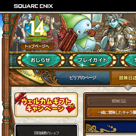
ビリアのページ
冒険日誌
一緒に冒険したキャラ履
百戦錬磨のシェフ