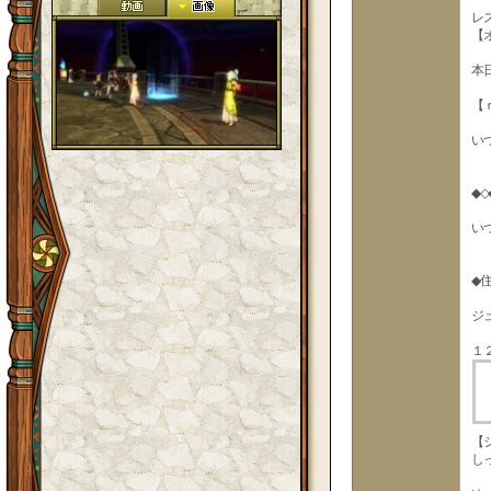
レ
【
本
【
い
◆
い
◆
ジ
１
【
し