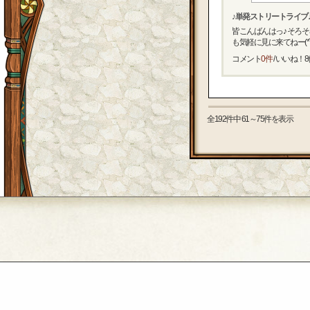
♪単発ストリートライブ♪
皆こんばんはっ♪ そろそ
も気軽に見に来てねー(*´∀｀
コメント
0件
/ いいね！
8
全192件中 61～75件を表示