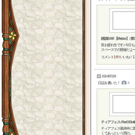
雑談BAR【Melow】♪
皆お疲れ生です♪ 今日も
スペースでの開催だよー♪ 
コメント
1件
/ いいね！
1
2024/07/28
日誌を書いた！
4
ティアフェス♪Part3 Etoile 
ティアフェス最終枠に選んだ
くてあっという間の...