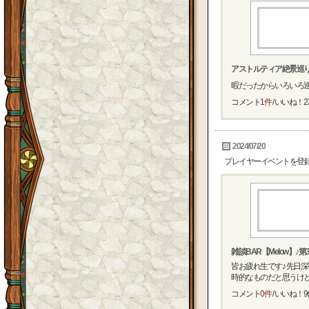
アストルティア絶景巡り♪p
暇だったからいろいろ巡
コメント
1件
/ いいね！
2
2024/07/20
プレイヤーイベントを登
雑談BAR【Melow】♪第3
皆お疲れ生です♪ 先日
時的なものだと思うけど、
コメント
0件
/ いいね！
9