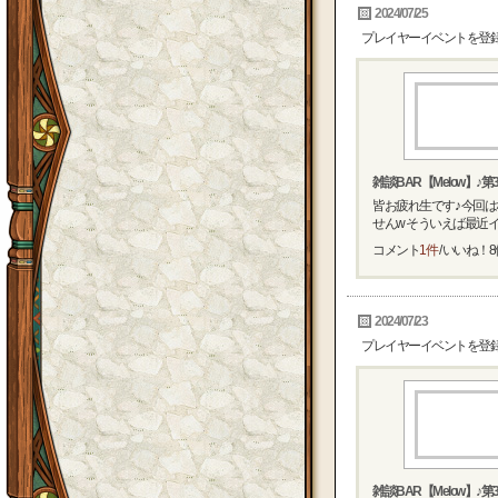
2024/07/25
プレイヤーイベントを登
雑談BAR【Melow】♪第
皆お疲れ生です♪ 今回は
せんw そういえば最近イメ.
コメント
1件
/ いいね！
8
2024/07/23
プレイヤーイベントを登
雑談BAR【Melow】♪第3