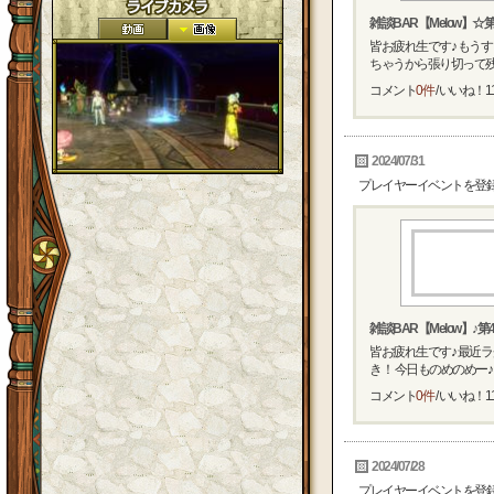
雑談BAR【Melow】☆
皆お疲れ生です♪ もう
ちゃうから張り切って残り
コメント
0件
/ いいね！
1
2024/07/31
プレイヤーイベントを登
雑談BAR【Melow】♪第4
皆お疲れ生です♪ 最近ラ
き！ 今日ものめのめー♪ ..
コメント
0件
/ いいね！
1
2024/07/28
プレイヤーイベントを登