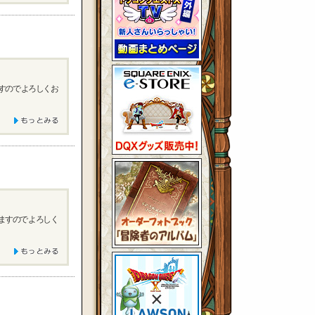
すので よろしくお
ますので よろしく