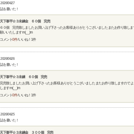
2026/04/27
誌を書いた！
天下泰平☆３未練金 ６０個 完売
６０個 完売致しました お買い上げ下さったお客様 ありがとうございました またお作り致しま
願いいたします m(_ _)m
コメント
0件
/ いいね！
1
件
2026/04/26
誌を書いた！
天下泰平☆３未練 ６０個 完売
完売致しました お買い上げ下さったお客様 ありがとうございました またお作り致しますので 
します m(_ _)m
コメント
0件
/ いいね！
1
件
2026/04/25
誌を書いた！
天下泰平☆３未練金 ３００個 完売