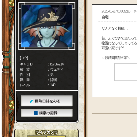
2025-05-17 00:00:21.0
テ
自宅
なんとなく投稿…
昔、ふくびきで当たって
物置になってしまってる
可愛い家です^^
[コウ]
～妖精図書館の家～
キャラID
： IS736-214
種 族
： ウェディ
性 別
： 男
職 業
： 隠者
レベル
： 140