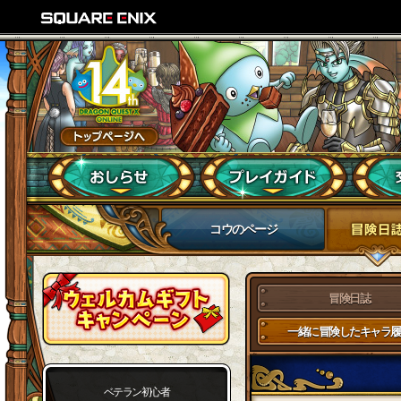
コウのページ
冒険日誌
一緒に冒険したキャラ履
ベテラン初心者