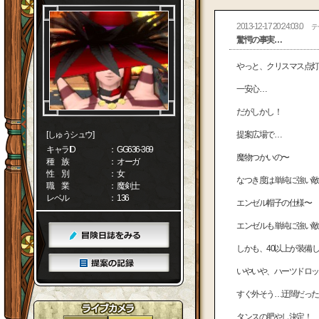
2013-12-17 20:24:03.0
テ
驚愕の事実…
やっと、クリスマス点灯間に合っ
一安心…
だがしかし！
[しゅうシュウ]
提案広場で…
キャラID
： GG636-369
魔物つかいの〜
種 族
： オーガ
性 別
： 女
なつき度は単純に強い敵倒すだけ(
職 業
： 魔剣士
レベル
： 136
エンゼル帽子の仕様〜
エンゼルも単純に強い敵倒すだけ(
しかも、40以上が装備したらド
いやいや、ハーツドロッ
すぐ外そう…迂闊だった(°
タンスの肥やし決定！