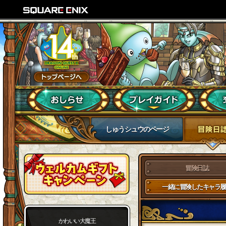
しゅうシュウのページ
冒険日誌
一緒に冒険したキャラ履
かわいい大魔王