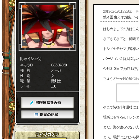
2013-12-19 11:29:36.0
テ
第４回 集えオガ娘。〜
はじめましての方はこんばんみ(
さてさてさてと、師走で
トシノセモセマリ皆様いかがお過
[しゅうシュウ]
バージョン２新大陸はい
キャラID
： GG636-369
今月３０日であの壮絶な
種 族
： オーガ
性 別
： 女
ちょうど一ヶ月が経つわけです(
職 業
： 魔剣士
レベル
： 136
そこで皆様今年最後に１
場所はもちろん！レンダーシ
まだ、海を渡ってない人
まぁ、場所はこれから探