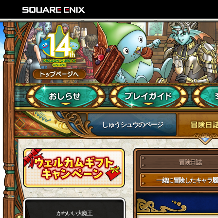
しゅうシュウのページ
冒険日誌
一緒に冒険したキャラ履
かわいい大魔王