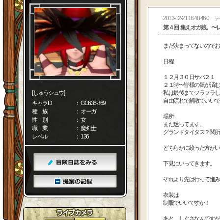
2013-12-21 18:40:46.0
テ
第４回 集えオガ娘。〜
まだ決まってないのでお
日程
１２月３０日サバ２１
２１時〜皆様の気が済む
[しゅうシュウ]
私は最後までフラフラし
自由流れで解散でいいで
キャラID
： GG636-369
種 族
： オーガ
場所
性 別
： 女
まだ迷ってます。
職 業
： 魔剣士
グランドタイタス？関所
レベル
： 136
どちらかに絞った方がいいよね(
下見にいってきます。
それより先は行って進み
衣装は
制服でいいですか！
あと、しぐさなんですが