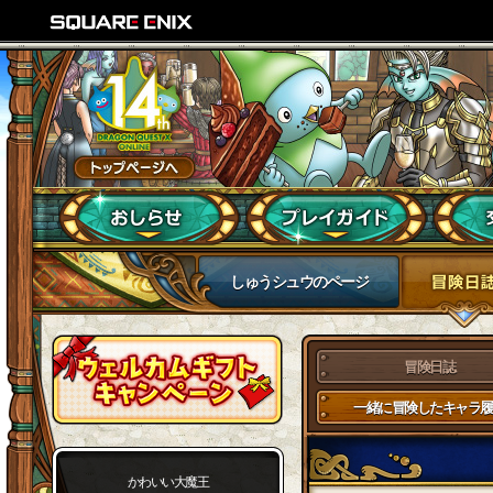
しゅうシュウのページ
冒険日誌
一緒に冒険したキャラ履
かわいい大魔王