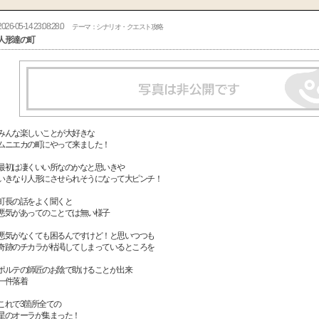
2026-05-14 23:08:28.0
テーマ：シナリオ・クエスト攻略
人形達の町
みんな楽しいことが大好きな
ムニエカの町にやって来ました！
最初は凄くいい所なのかなと思いきや
いきなり人形にさせられそうになって大ピンチ！
町長の話をよく聞くと
悪気があってのことでは無い様子
悪気がなくても困るんですけど！と思いつつも
奇跡のチカラが枯渇してしまっているところを
ポルテの師匠のお陰で助けることが出来
一件落着
これで3箇所全ての
星のオーラが集まった！