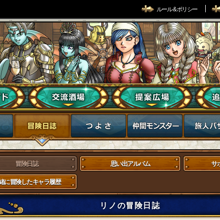
ルール & ポリシー
冒険日誌
思い出アルバム
サ
緒に冒険したキャラ履歴
リノの冒険日誌