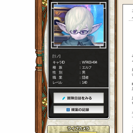
[リノ]
キャラID
： WT403-494
種 族
： エルフ
性 別
： 男
職 業
： 隠者
レベル
： 140