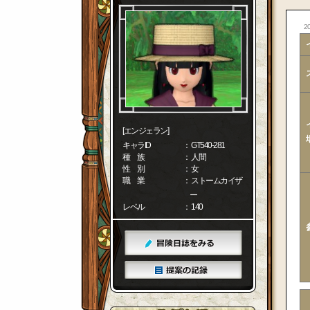
20
[エンジェラン]
キャラID
： GT540-281
種 族
： 人間
性 別
： 女
職 業
： ストームカイザ
ー
レベル
： 140