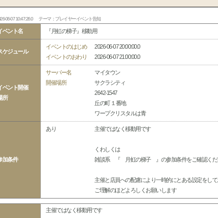
26-06-07 10:47:26.0
テーマ：プレイヤーイベント告知
イベント名
『月虹の梯子』移動用
イベントのはじめ
2026-06-07 20:00:00.0
スケジュール
イベントのおわり
2026-06-07 21:00:00.0
サーバー名
マイタウン
開催場所
サクラシティ
イベント開催
2642-1547
場所
丘の町 １番地
ワープクリスタルは青
あり
主催ではなく移動用です
くわしくは
参加条件
雑談系 『 月虹の梯子 』の参加条件をご確認くだ
主催と店員への配慮により一時的にとある設定をして
ご理解のほどよろしくお願いします
主催ではなく移動用です