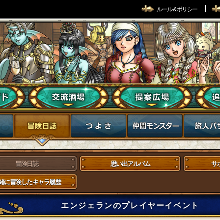
ルール & ポリシー
冒険日誌
思い出アルバム
サ
緒に冒険したキャラ履歴
エンジェランのプレイヤーイベント