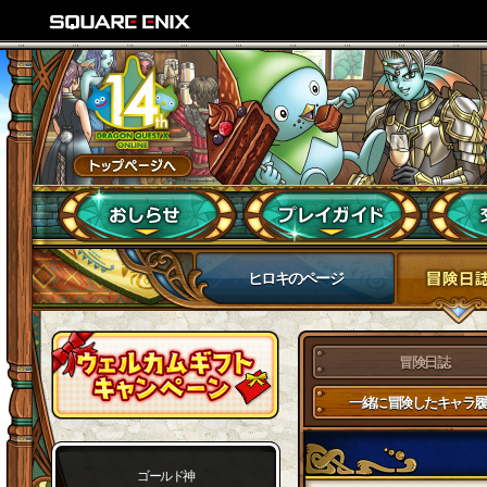
ヒロキのページ
冒険日誌
一緒に冒険したキャラ履
ゴールド神