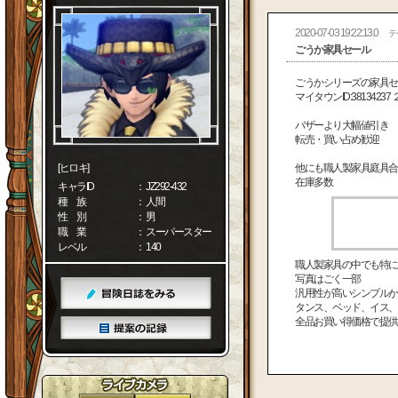
2020-07-03 19:22:13.0
テ
ごうか家具セール
ごうかシリーズの家具セ
マイタウンID:3813423
バザーより大幅値引き
転売・買い占め歓迎
[ヒロキ]
他にも職人製家具庭具合
在庫多数
キャラID
： JZ292-432
種 族
： 人間
性 別
： 男
職 業
： スーパースター
レベル
： 140
職人製家具の中でも特に
写真はごく一部
汎用性が高いシンプルか
タンス、ベッド、イス、
全品お買い得価格で提供