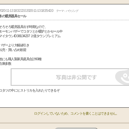
2020-11-13 18:32:22.0 2020-11-13 18:35:42.0
テーマ：ハウジング
冬の暖房器具セール
そろそろ暖房器具出す時期なので、
モーモンバザーでコタツとか暖炉とかセール中
マイタウンID:38134237 ２億タウンプレミアム
バザーより大幅値引き
転売・買い占め歓迎
他にも職人製家具庭具合計60種
在庫多数
コタツの中にヒストリカを入れたりできるぞ
ログインしていないため、コメントを書くことはできません。