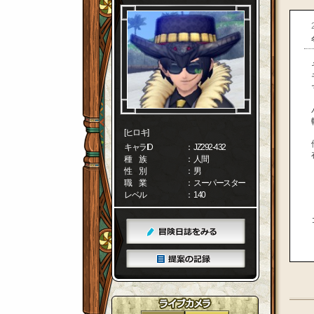
[ヒロキ]
キャラID
： JZ292-432
種 族
： 人間
性 別
： 男
職 業
： スーパースター
レベル
： 140