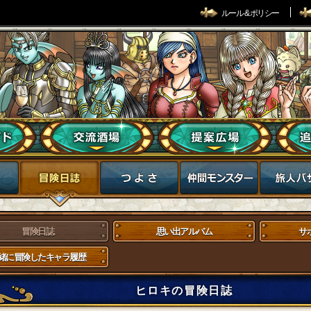
ルール & ポリシー
冒険日誌
思い出アルバム
サ
緒に冒険したキャラ履歴
ヒロキの冒険日誌