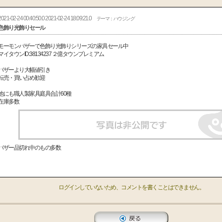
2021-02-24 00:40:50.0 2021-02-24 18:09:21.0
テーマ：ハウジング
色飾り光飾りセール
モーモンバザーで色飾り光飾りシリーズの家具セール中
マイタウンID:38134237 ２億タウンプレミアム
バザーより大幅値引き
転売・買い占め歓迎
他にも職人製家具庭具合計60種
在庫多数
バザー品切れ中のもの多数
ログインしていないため、コメントを書くことはできません。