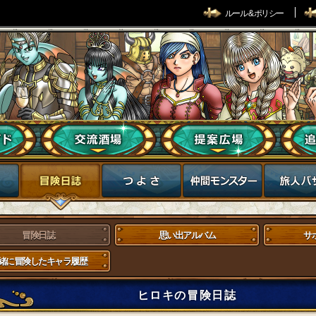
ルール & ポリシー
冒険日誌
思い出アルバム
サ
緒に冒険したキャラ履歴
ヒロキの冒険日誌