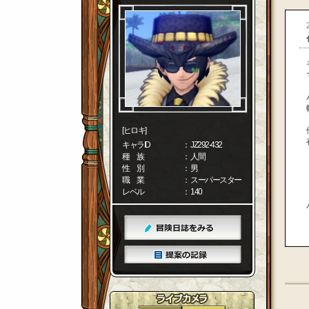
[ヒロキ]
キャラID
： JZ292-432
種 族
： 人間
性 別
： 男
職 業
： スーパースター
レベル
： 140