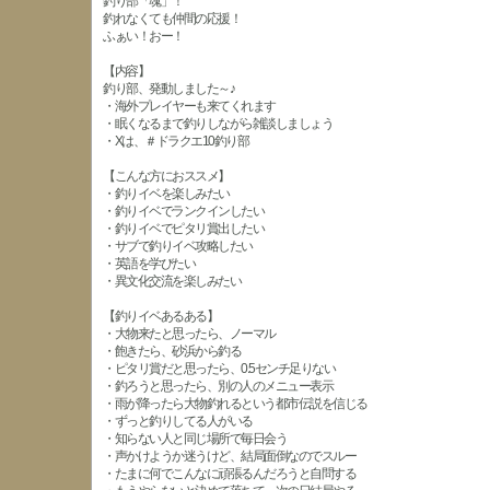
釣り部「魂」！
釣れなくても仲間の応援！
ふぁい！おー！
【内容】
釣り部、発動しました～♪
・海外プレイヤーも来てくれます
・眠くなるまで釣りしながら雑談しましょう
・Xは、＃ドラクエ10釣り部
【こんな方におススメ】
・釣りイベを楽しみたい
・釣りイベでランクインしたい
・釣りイベでピタリ賞出したい
・サブで釣りイベ攻略したい
・英語を学びたい
・異文化交流を楽しみたい
【釣りイベあるある】
・大物来たと思ったら、ノーマル
・飽きたら、砂浜から釣る
・ピタリ賞だと思ったら、0.5センチ足りない
・釣ろうと思ったら、別の人のメニュー表示
・雨が降ったら大物釣れるという都市伝説を信じる
・ずっと釣りしてる人がいる
・知らない人と同じ場所で毎日会う
・声かけようか迷うけど、結局面倒なのでスルー
・たまに何でこんなに頑張るんだろうと自問する