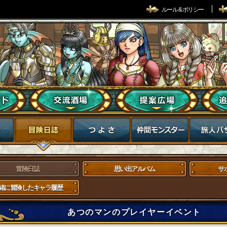
ルール & ポリシー
冒険日誌
思い出アルバム
サ
緒に冒険したキャラ履歴
あつのマンのプレイヤーイベント