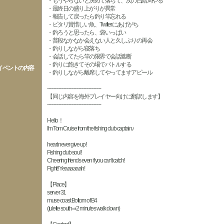
・もうやらないと決めて落ちて、次の日結局やる
・最終日の盛り上がりが異常
・報告して戻ったら釣り竿忘れる
・ピタリ賞惜しい魚、Twitterにあげがち
・釣ろうと思ったら、袋いっぱい
・普段なかなか会えない人と久しぶりの再会
・釣りしながら寝落ち
・会話してたら竿の限界で会話遮断
・釣りに飽きてその場でバトルする
イベントの内容
・釣りしながら離席してやってますアピール
-------------------------------------------
【同じ内容を海外プレイヤー向けに翻訳します】
-------------------------------------------
Hello！
I'm Tom Cruise from the fishing club captain♪
heart never give up!
Fishing club soul!
Cheering friends even if you can't catch!
Fight!! Yeaaaaaah!
【Place】
server 31
muse coast Bottom of B4
(julette south⇒2 minutes walk down)