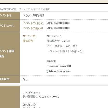
24-08-27 19:36:02.0
テーマ：プレイヤーイベント告知
イベント名
ドラクエ10 釣り部
イベントのはじめ
2024-08-28 00:00:00.0
スケジュール
イベントのおわり
2024-08-28 03:00:00.0
サーバー名
サーバー３１
開催場所
開催場所サーバー31
ミューズ海岸 B4の一番下
イベント開催
（ジュレット南⇒下へ徒歩２分）
場所
server 31
muse coast Bottom of B4
(julette south⇒2 minutes
参加条件
なし
こんばんはー！
釣り部部長のあつのマンでーす♪
諦めない心！