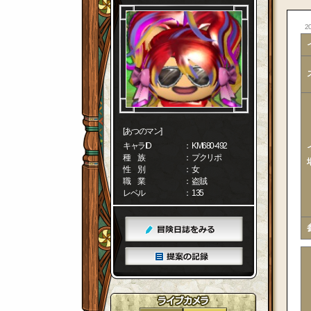
20
[あつのマン]
キャラID
： KM680-492
種 族
： プクリポ
性 別
： 女
職 業
： 盗賊
レベル
： 135