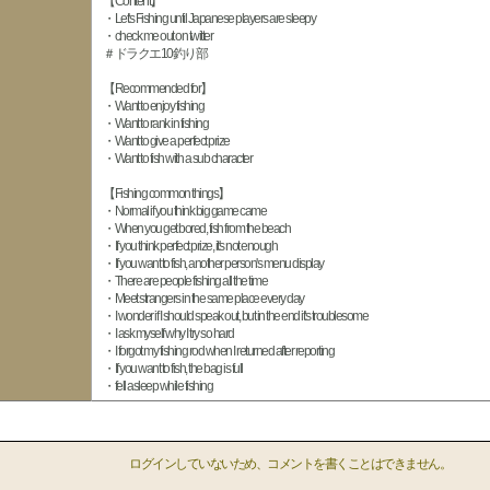
【Content】
・Let's Fishing until Japanese players are sleepy
・check me out on twitter
＃ドラクエ10釣り部
【Recommended for】
・Want to enjoy fishing
・Want to rank in fishing
・Want to give a perfect prize
・Want to fish with a sub character
【Fishing common things】
・Normal if you think big game came
・When you get bored, fish from the beach
・If you think perfect prize, it's not enough
・If you want to fish, another person's menu display
・There are people fishing all the time
・Meet strangers in the same place every day
・I wonder if I should speak out, but in the end it's troublesome
・I ask myself why I try so hard
・I forgot my fishing rod when I returned after reporting
・If you want to fish, the bag is full
・fell asleep while fishing
ログインしていないため、コメントを書くことはできません。