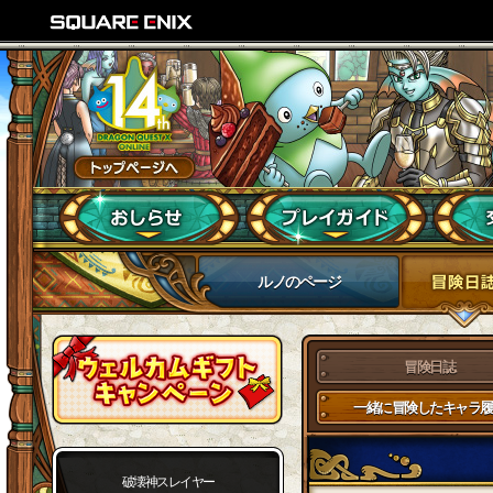
ルノのページ
冒険日誌
一緒に冒険したキャラ履
破壊神スレイヤー