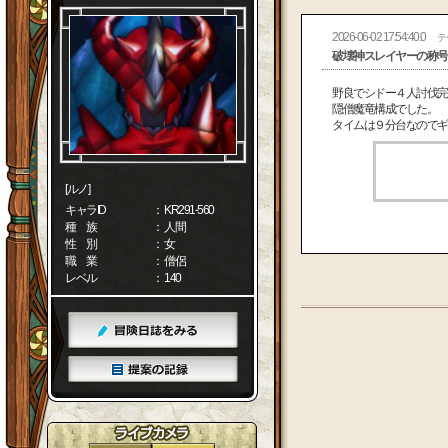
2026-06-02 17:54:40.0
テ
破壊神スレイヤーの称号
野良でシドー４人討伐完
隠僧魔竜構成でした。
タイムは９分台なのでギ
[ルノ]
キャラID
： KR291-560
種 族
： 人間
性 別
： 女
職 業
： 僧侶
レベル
： 140