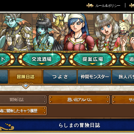
ルール & ポリシー
冒険日誌
思い出アルバム
サ
緒に冒険したキャラ履歴
らしまの冒険日誌