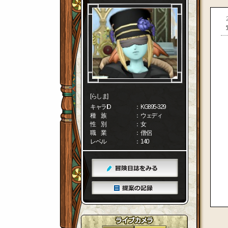
[らしま]
キャラID
： KG895-329
種 族
： ウェディ
性 別
： 女
職 業
： 僧侶
レベル
： 140